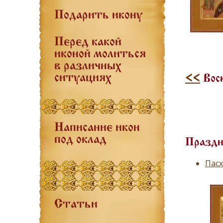
Подарить икону
Перед какой
иконой молиться
в различных
ситуациях
<<
Воск
Написание икон
под оклад
Праздн
Пасх
Статьи