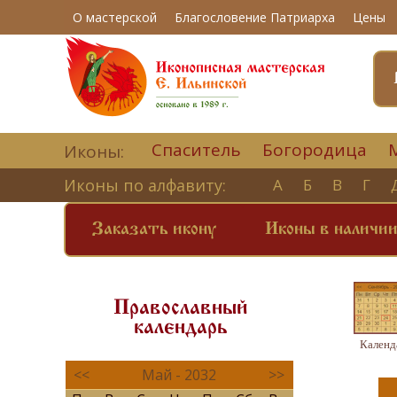
О мастерской
Благословение Патриарха
Цены
Спаситель
Богородица
Иконы:
Иконы по алфавиту:
А
Б
В
Г
Заказать икону
Иконы в наличи
Православный
календарь
Календ
<<
Май - 2032
>>