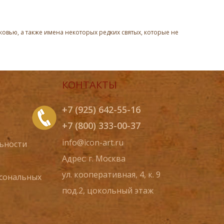
овью, а также имена некоторых редких святых, которые не
КОНТАКТЫ
+7 (925) 642-55-16
+7 (800) 333-00-37
info@icon-art.ru
ьности
Адрес: г. Москва
ул. кооперативная, 4, к. 9
рсональных
под.2, цокольный этаж