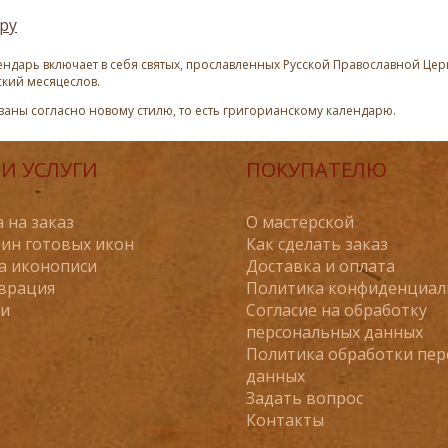
ру
ндарь включает в себя святых, прославленных Русской Православной Церк
ский месяцеслов.
азаны согласно новому стилю, то есть григорианскому календарю.
И УСЛУГИ
ПОКУПАТЕЛЮ
 на заказ
О мастерской
ин готовых икон
Как сделать заказ
а иконописи
Доставка и оплата
врация
Политика конфиденциал
ьи
Согласие на обработку
персональных данных
Политика обработки пе
данных
Задать вопрос
Контакты