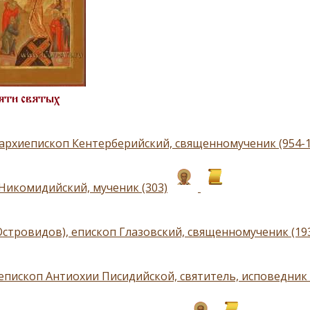
яти святых
 архиепископ Кентерберийский, священномученик (954-1
Никомидийский, мученик (303)
Островидов), епископ Глазовский, священномученик (19
 епископ Антиохии Писидийской, святитель, исповедник 