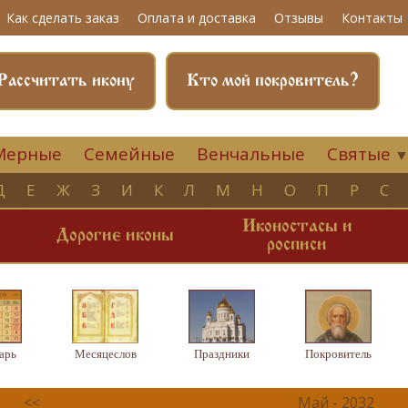
Как сделать заказ
Оплата и доставка
Отзывы
Контакты
Рассчитать икону
Кто мой покровитель?
Мерные
Семейные
Венчальные
Святые
Д
Е
Ж
З
И
К
Л
М
Н
О
П
Р
С
Иконостасы и
и
Дорогие иконы
росписи
арь
Месяцеслов
Праздники
Покровитель
<<
Май - 2032