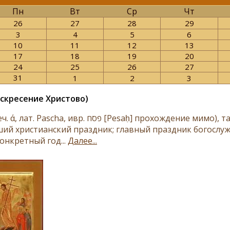
Пн
Вт
Ср
Чт
26
27
28
29
3
4
5
6
10
11
12
13
17
18
19
20
24
25
26
27
31
1
2
3
оскресение Христово)
פסח [Pesaḥ] прохождение мимо), также Воскресе́ние Христо́во (греч. Ἡ ά ῦ Ἰῦ ῦ)
ий христианский праздник; главный праздник богослуже
онкретный год...
Далее...