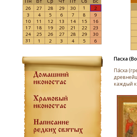
Пн
Вт
Ср
Чт
Пт
Сб
Вс
1
26
27
28
29
30
2
3
4
5
6
7
8
9
10
11
12
13
14
15
16
17
18
19
20
21
22
23
24
25
26
27
28
29
30
31
1
2
3
4
5
6
Пасха (В
Па́сха (греч. ά, лат. Pascha, ивр. 
Домашний
древнейш
иконостас
каждый к
Храмовый
иконостас
Написание
редких святых