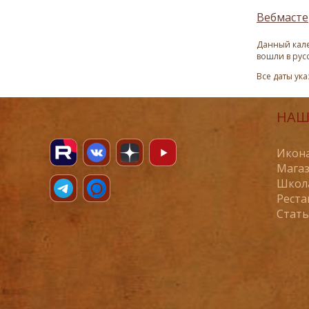
Вебмасте
Данный кале
вошли в рус
Все даты ук
НАШ
Икона
Магаз
Школ
Реста
Стат