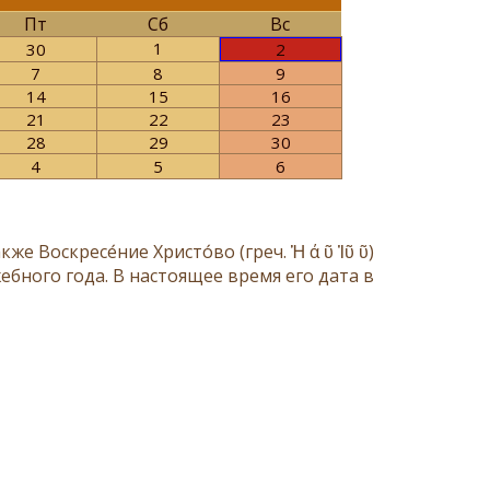
Пт
Сб
Вс
1
30
2
7
8
9
14
15
16
21
22
23
28
29
30
4
5
6
бного года. В настоящее время его дата в