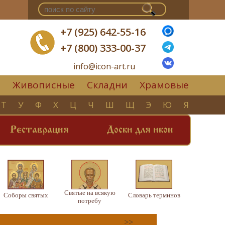
+7 (925) 642-55-16
+7 (800) 333-00-37
info@icon-art.ru
Живописные
Складни
Храмовые
▼
Т
У
Ф
Х
Ц
Ч
Ш
Щ
Э
Ю
Я
Реставрация
Доски для икон
Святые на всякую
Соборы святых
Словарь терминов
потребу
>>