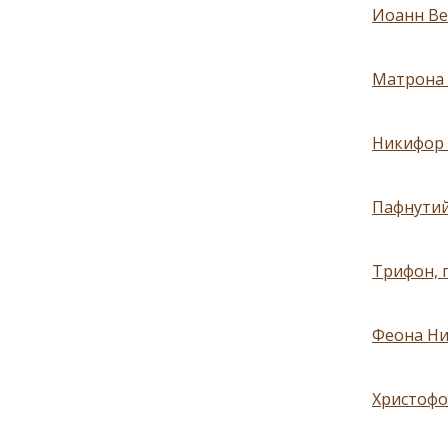
Иоанн Ве
Матрона 
Никифор 
Пафнутий
Трифон, 
Феона Ни
Христофо