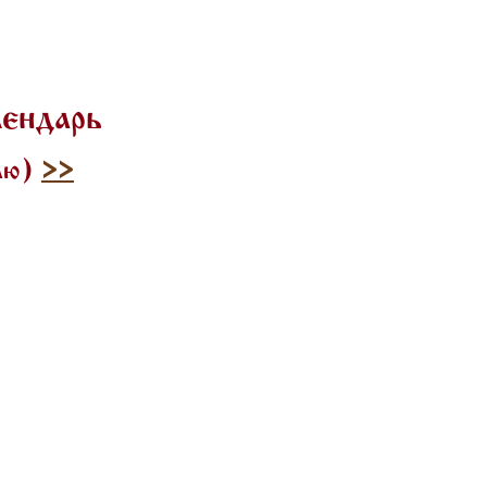
лендарь
илю)
>>