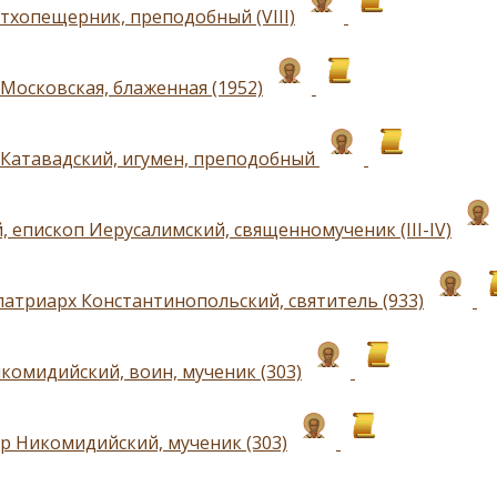
тхопещерник, преподобный (VIII)
Московская, блаженная (1952)
Катавадский, игумен, преподобный
, епископ Иерусалимский, священномученик (III-IV)
патриарх Константинопольский, святитель (933)
комидийский, воин, мученик (303)
р Никомидийский, мученик (303)