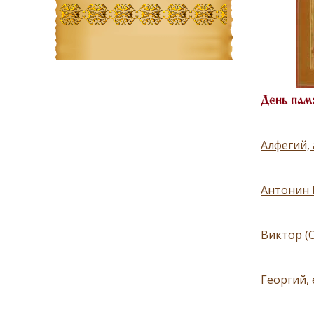
День пам
Алфегий,
Антонин 
Виктор (
Георгий,