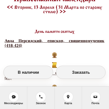
<<
Вторник, 13 Апреля (31 Марта по старому
стилю)
>>
День памяти святых
Авда Персидский, епископ, священномученик
(418-424)
В наличии
Заказать
Аполлоний Египетский, Фиваидский, пустынник
(IV)
Мессенджеры
Звонок
Карта
Почта
Вениамин Персидский, диакон, священномученик