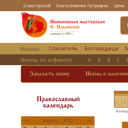
О мастерской
Благословение Патриарха
Цены
Спаситель
Богородица
Иконы:
Иконы по алфавиту:
А
Б
В
Г
Заказать икону
Иконы в наличи
Православный
календарь
Календ
<<
Апрель - 2032
>>