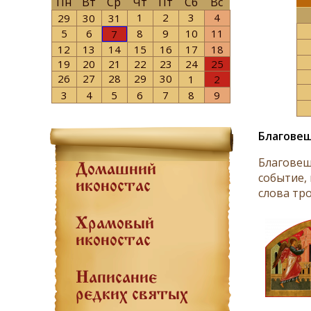
Пн
Вт
Ср
Чт
Пт
Сб
Вс
1
2
3
4
29
30
31
5
6
8
9
10
11
7
12
13
14
15
16
17
18
19
20
21
22
23
24
25
26
27
28
29
30
1
2
3
4
5
6
7
8
9
Благове
Благовещ
Домашний
событие,
иконостас
слова тро
Храмовый
иконостас
Написание
редких святых