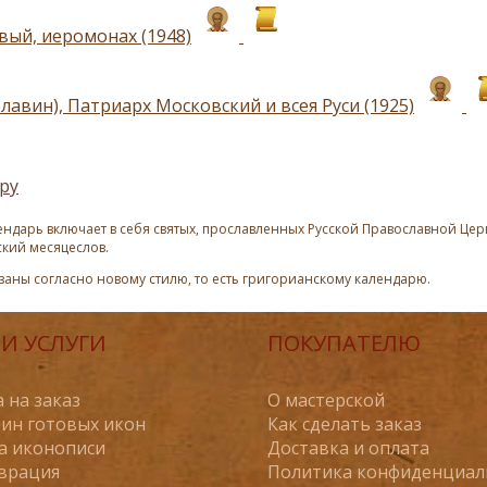
вый, иеромонах (1948)
лавин), Патриарх Московский и всея Руси (1925)
ру
ндарь включает в себя святых, прославленных Русской Православной Церк
ский месяцеслов.
азаны согласно новому стилю, то есть григорианскому календарю.
И УСЛУГИ
ПОКУПАТЕЛЮ
 на заказ
О мастерской
ин готовых икон
Как сделать заказ
а иконописи
Доставка и оплата
врация
Политика конфиденциал