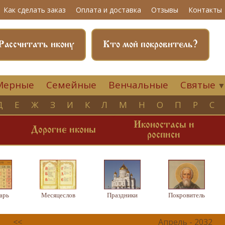
Как сделать заказ
Оплата и доставка
Отзывы
Контакты
Рассчитать икону
Кто мой покровитель?
Мерные
Семейные
Венчальные
Святые
Д
Е
Ж
З
И
К
Л
М
Н
О
П
Р
С
Иконостасы и
и
Дорогие иконы
росписи
арь
Месяцеслов
Праздники
Покровитель
<<
Апрель - 2032