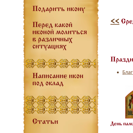
Подарить икону
<<
Сре
Перед какой
иконой молиться
в различных
ситуациях
Праздн
Бла
Написание икон
под оклад
Статьи
День пам