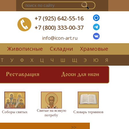
+7 (925) 642-55-16
+7 (800) 333-00-37
info@icon-art.ru
Живописные
Складни
Храмовые
▼
Т
У
Ф
Х
Ц
Ч
Ш
Щ
Э
Ю
Я
Реставрация
Доски для икон
Святые на всякую
Соборы святых
Словарь терминов
потребу
>>