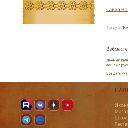
Савва Но
Тихон (Бе
Вебмасте
Данный кале
вошли в рус
Все даты ук
НАШ
Икона
Магаз
Школ
Реста