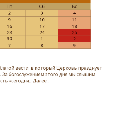
Пт
Сб
Вс
2
3
4
9
10
11
16
17
18
23
24
25
30
1
2
7
8
9
лагой вести, в который Церковь празднует
. За богослужением этого дня мы слышим
ть «сегодня...
Далее...