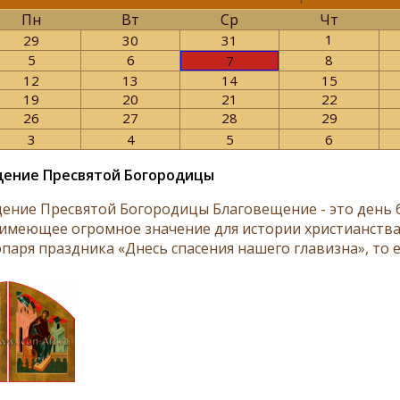
Пн
Вт
Ср
Чт
1
29
30
31
5
6
8
7
12
13
14
15
19
20
21
22
26
27
28
29
3
4
5
6
щение Пресвятой Богородицы
ение Пресвятой Богородицы Благовещение - это день б
 имеющее огромное значение для истории христианства
паря праздника «Днесь спасения нашего главизна», то ес