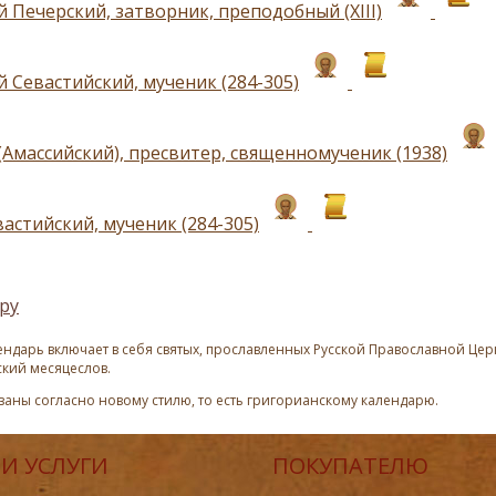
 Печерский, затворник, преподобный (ХIII)
 Севастийский, мученик (284-305)
(Амассийский), пресвитер, священномученик (1938)
астийский, мученик (284-305)
ру
ндарь включает в себя святых, прославленных Русской Православной Церк
ский месяцеслов.
азаны согласно новому стилю, то есть григорианскому календарю.
И УСЛУГИ
ПОКУПАТЕЛЮ