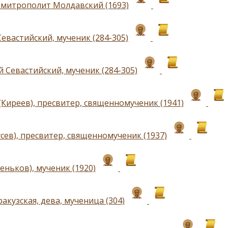
 митрополит Молдавский (1693)
евастийский, мученик (284-305)
 Севастийский, мученик (284-305)
(Киреев), пресвитер, священномученик (1941)
сев), пресвитер, священномученик (1937)
еньков), мученик (1920)
акузская, дева, мученица (304)