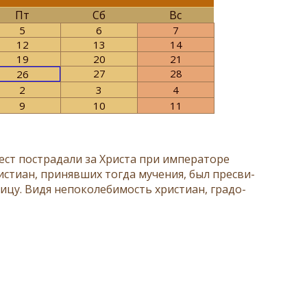
Пт
Сб
Вс
5
6
7
12
13
14
19
20
21
27
28
26
2
3
4
9
10
11
ест по­стра­да­ли за Хри­ста при им­пе­ра­то­ре
и­сти­ан, при­няв­ших то­гда му­че­ния, был пре­сви­
­цу. Ви­дя непо­ко­ле­би­мость хри­сти­ан, гра­до­