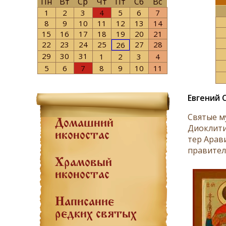
Пн
Вт
Ср
Чт
Пт
Сб
Вс
1
2
3
4
5
6
7
8
9
10
11
12
13
14
15
16
17
18
19
20
21
22
23
24
25
27
28
26
29
30
31
1
2
3
4
5
6
7
8
9
10
11
Евгений 
Свя­тые му
Домашний
Дио­кли­ти
иконостас
тер Ара­ви
пра­ви­тель
Храмовый
иконостас
Написание
редких святых