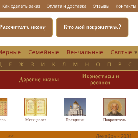
Как сделать заказ
Оплата и доставка
Отзывы
Контакты
Рассчитать икону
Кто мой покровитель?
Мерные
Семейные
Венчальные
Святые
Д
Е
Ж
З
И
К
Л
М
Н
О
П
Р
С
Иконостасы и
и
Дорогие иконы
росписи
арь
Месяцеслов
Праздники
Покровитель
<<
Декабрь - 2031