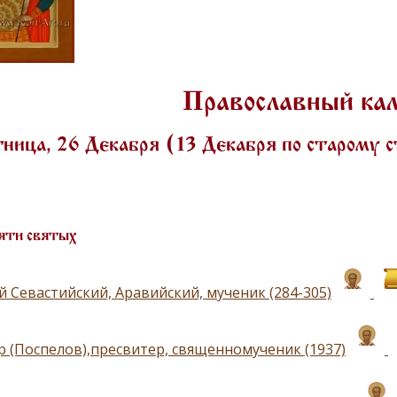
Православный ка
ица, 26 Декабря (13 Декабря по старому 
яти святых
й Севастийский, Аравийский, мученик (284-305)
р (Поспелов),пресвитер, священномученик (1937)