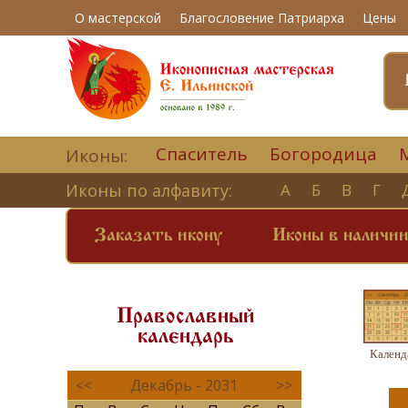
О мастерской
Благословение Патриарха
Цены
Спаситель
Богородица
Иконы:
Иконы по алфавиту:
А
Б
В
Г
Заказать икону
Иконы в наличи
Православный
календарь
Календ
<<
Декабрь - 2031
>>