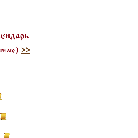
лендарь
стилю)
>>