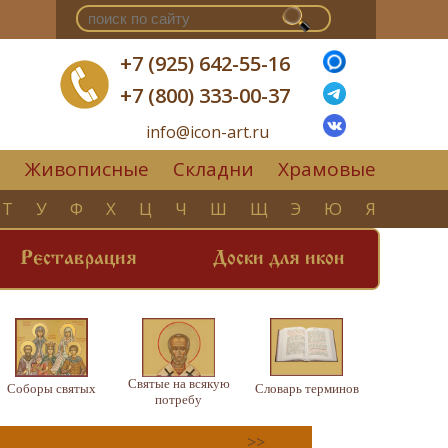
+7 (925) 642-55-16
+7 (800) 333-00-37
info@icon-art.ru
Живописные
Складни
Храмовые
▼
Т
У
Ф
Х
Ц
Ч
Ш
Щ
Э
Ю
Я
Реставрация
Доски для икон
Святые на всякую
Соборы святых
Словарь терминов
потребу
>>