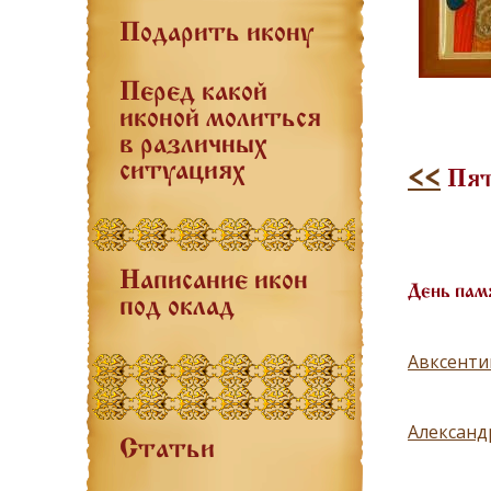
Подарить икону
Перед какой
иконой молиться
в различных
ситуациях
<<
Пятн
Написание икон
День пам
под оклад
Авксенти
Александ
Статьи