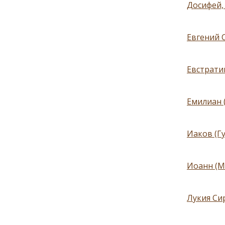
Досифей,
Евгений С
Евстратий
Емилиан 
Иаков (Гу
Иоанн (М
Лукия Сир