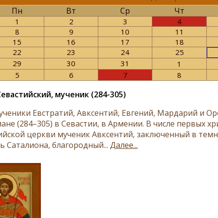
Пн
Вт
Ср
Чт
1
2
3
4
8
9
10
11
15
16
17
18
22
23
24
25
29
30
31
1
5
6
7
8
Севастийский, мученик (284-305)
­че­ни­ки Ев­стра­тий, Авк­сен­тий, Ев­ге­ний, Мар­да­рий и Ор
­ане (284–305) в Се­ва­стии, в Ар­ме­нии. В чис­ле пер­вых хр
й­ской церк­ви му­че­ник Авк­сен­тий, за­клю­чен­ный в тем­ни
 Са­та­ли­о­на, бла­го­род­ный...
Далее...