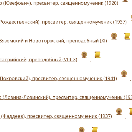
р (Юзефович), пресвитер, священномученик (1920)
(Рождественский), пресвитер, священномученик (1937)
Вяземский и Новоторжский, преподобный (ХI)
Латрийский, преподобный (VIII-Х)
(Покровский), пресвитер, священномученик (1941)
 (Лозина-Лозинский), пресвитер, священномученик (19
 (Фаддеев), пресвитер, священномученик (1937)