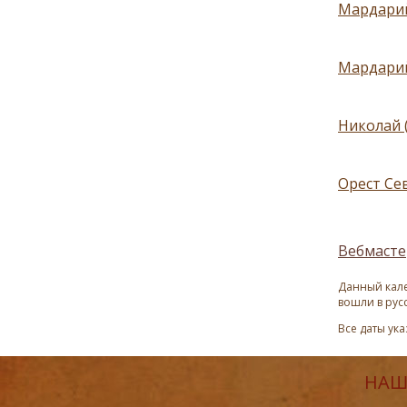
Мардарий
Мардарий
Николай 
Орест Сев
Вебмасте
Данный кале
вошли в рус
Все даты ук
НАШ