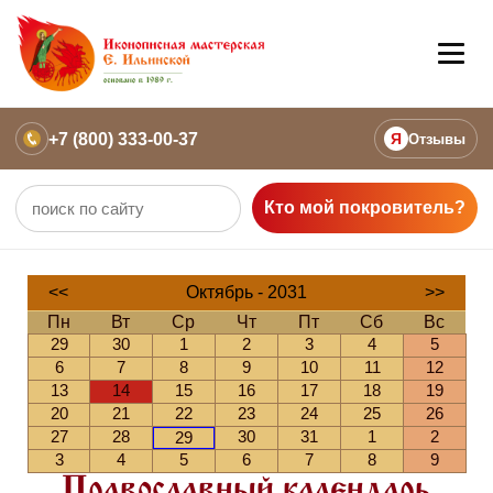
+7 (800) 333-00-37
Я
Отзывы
Кто мой покровитель?
<<
Октябрь - 2031
>>
Пн
Вт
Ср
Чт
Пт
Сб
Вс
29
30
1
2
3
4
5
6
7
8
9
10
11
12
13
14
15
16
17
18
19
20
21
22
23
24
25
26
27
28
30
31
1
2
29
3
4
5
6
7
8
9
Православный календарь