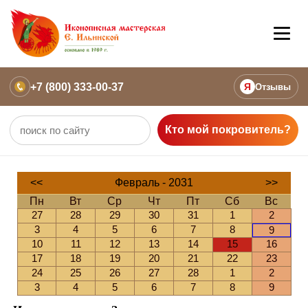
+7 (800) 333-00-37
Я
Отзывы
Кто мой покровитель?
<<
Февраль - 2031
>>
Пн
Вт
Ср
Чт
Пт
Сб
Вс
27
28
29
30
31
1
2
3
4
5
6
7
8
9
10
11
12
13
14
15
16
17
18
19
20
21
22
23
24
25
26
27
28
1
2
3
4
5
6
7
8
9