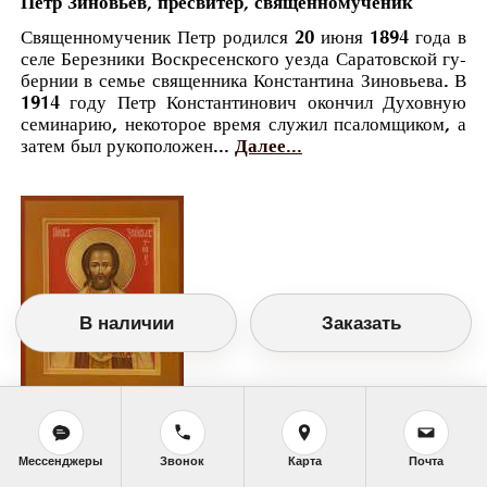
Петр Зиновьев, пресвитер, священномученик
Свя­щен­но­му­че­ник Петр ро­дил­ся 20 июня 1894 го­да в
се­ле Бе­рез­ни­ки Вос­кре­сен­ско­го уез­да Са­ра­тов­ской гу­
бер­нии в се­мье свя­щен­ни­ка Кон­стан­ти­на Зи­но­вье­ва. В
1914 го­ду Петр Кон­стан­ти­но­вич окон­чил Ду­хов­ную
се­ми­на­рию, неко­то­рое вре­мя слу­жил пса­лом­щи­ком, а
за­тем был ру­ко­по­ло­жен...
Далее...
В наличии
Заказать
Православный календарь
<<
Воскресенье, 29 Декабря (16 Декабря по
Мессенджеры
Звонок
Карта
Почта
старому стилю)
>>