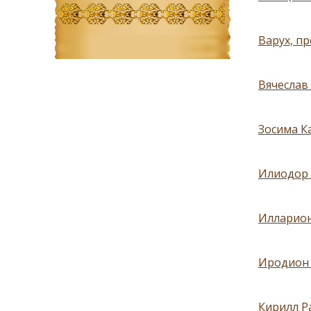
Варух, про
Вячеслав 
Зосима К
Илиодор 
Илларион
Иродион 
Кирилл Р