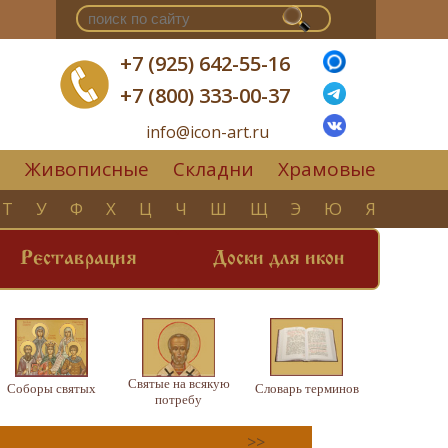
+7 (925) 642-55-16
+7 (800) 333-00-37
info@icon-art.ru
Живописные
Складни
Храмовые
▼
Т
У
Ф
Х
Ц
Ч
Ш
Щ
Э
Ю
Я
Реставрация
Доски для икон
Святые на всякую
Соборы святых
Словарь терминов
потребу
>>