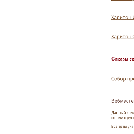
Харитон 
Харитон 
Соборы с
Собор пр
Вебмасте
Данный кале
вошли в рус
Все даты ук