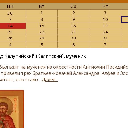
Пн
Вт
Ср
Чт
1
2
3
30
7
8
9
10
14
15
16
17
21
22
23
24
28
29
30
31
4
5
6
7
р Калутийский (Калитский), мученик
был взят на мучения из окрестности Антиохии Писидийск
 привели трех братьев-ковачей Александра, Алфея и Зос
ятого, оно стало...
Далее...