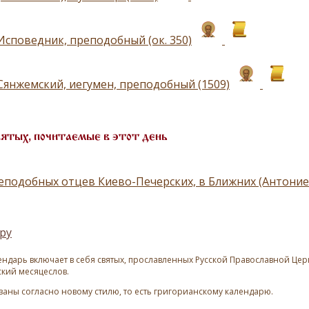
Исповедник, преподобный (ок. 350)
Сянжемский, иегумен, преподобный (1509)
вятых, почитаемые в этот день
еподобных отцев Киево-Печерских, в Ближних (Антон
ру
ндарь включает в себя святых, прославленных Русской Православной Церк
ский месяцеслов.
азаны согласно новому стилю, то есть григорианскому календарю.