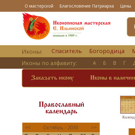
О мастерской
Благословение Патриарха
Цены
Спаситель
Богородица
Иконы:
Иконы по алфавиту:
А
Б
В
Г
Заказать икону
Иконы в наличи
Православный
календарь
Календ
<<
Октябрь - 2030
>>