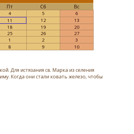
Пт
Сб
Вс
4
5
6
12
13
11
18
19
20
25
26
27
1
2
3
8
9
10
ой. Для истязания св. Марка из селения
иму. Когда они стали ковать железо, чтобы