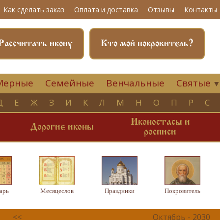
Как сделать заказ
Оплата и доставка
Отзывы
Контакты
Рассчитать икону
Кто мой покровитель?
Мерные
Семейные
Венчальные
Святые
Д
Е
Ж
З
И
К
Л
М
Н
О
П
Р
С
Иконостасы и
и
Дорогие иконы
росписи
арь
Месяцеслов
Праздники
Покровитель
<<
Октябрь - 2030