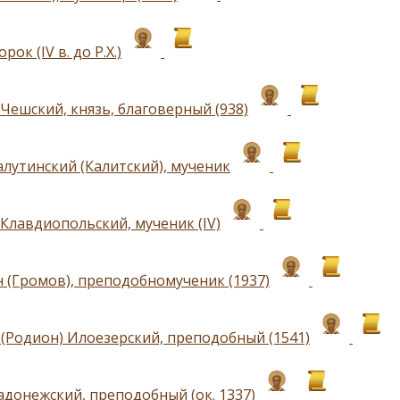
рок (IV в. до Р.Х.)
Чешский, князь, благоверный (938)
алутинский (Калитский), мученик
Клавдиопольский, мученик (IV)
 (Громов), преподобномученик (1937)
(Родион) Илоезерский, преподобный (1541)
адонежский, преподобный (ок. 1337)