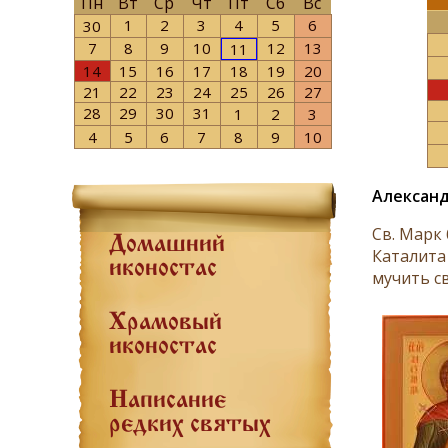
Пн
Вт
Ср
Чт
Пт
Сб
Вс
1
2
3
4
5
6
30
7
8
9
10
12
13
11
14
15
16
17
18
19
20
21
22
23
24
25
26
27
28
29
30
31
1
2
3
4
5
6
7
8
9
10
Александ
Св. Марк 
Домашний
Каталита
иконостас
мучить св
Храмовый
иконостас
Написание
редких святых