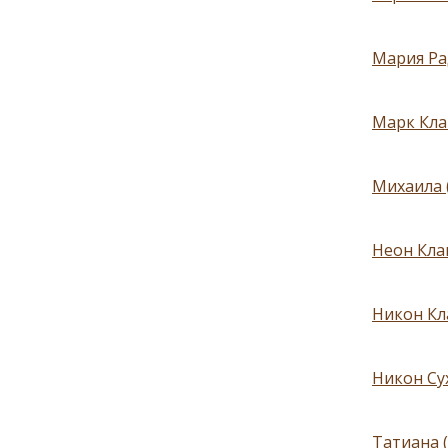
Мария Ра
Марк Кла
Михаила 
Неон Кла
Никон Кл
Никон Сух
Татиана 