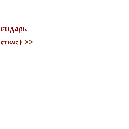
лендарь
у стилю)
>>