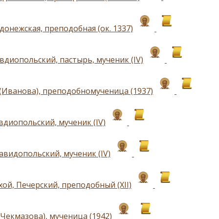
донежская, преподобная (ок. 1337)
вдиопольский, пастырь, мученик (IV)
(Иванова), преподобномученица (1937)
вдиопольский, мученик (IV)
авидопольский, мученик (IV)
ой, Печерский, преподобный (ХII)
(Чекмазова), мученица (1942)