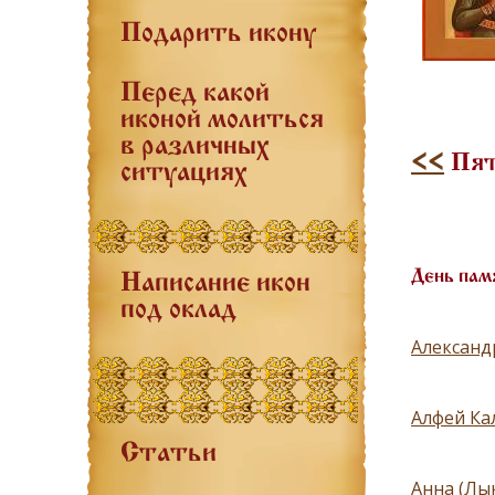
Подарить икону
Перед какой
иконой молиться
в различных
<<
Пят
ситуациях
День пам
Написание икон
под оклад
Александ
Алфей Ка
Статьи
Анна (Лы