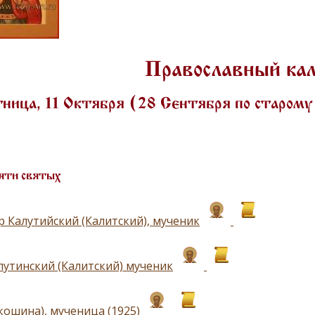
Православный ка
ница, 11 Октября (28 Сентября по старом
яти святых
р Калутийский (Калитский), мученик
лутинский (Калитский) мученик
кошина), мученица (1925)