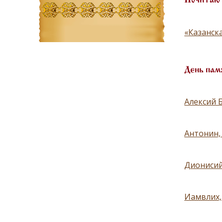
Почитают
«Казанск
День пам
Алексий 
Антонин,
Дионисий
Иамвлих,