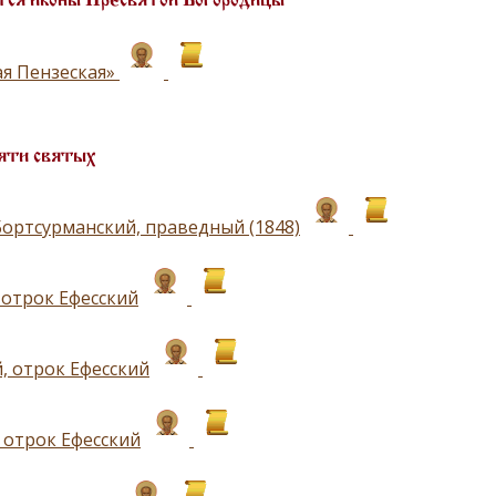
ся иконы Пресвятой Богородицы
ая Пензеская»
яти святых
Бортсурманский, праведный (1848)
 отрок Ефесский
, отрок Ефесский
 отрок Ефесский