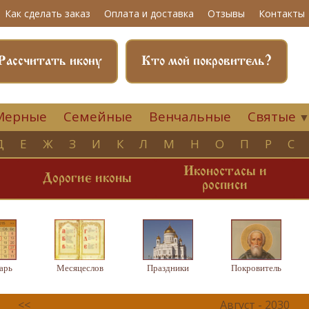
Как сделать заказ
Оплата и доставка
Отзывы
Контакты
Рассчитать икону
Кто мой покровитель?
Мерные
Семейные
Венчальные
Святые
Д
Е
Ж
З
И
К
Л
М
Н
О
П
Р
С
Иконостасы и
и
Дорогие иконы
росписи
арь
Месяцеслов
Праздники
Покровитель
<<
Август - 2030