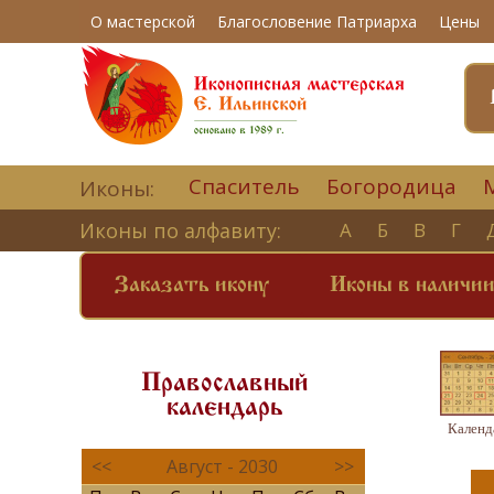
О мастерской
Благословение Патриарха
Цены
Спаситель
Богородица
Иконы:
Иконы по алфавиту:
А
Б
В
Г
Заказать икону
Иконы в наличи
Православный
календарь
Календ
<<
Август - 2030
>>