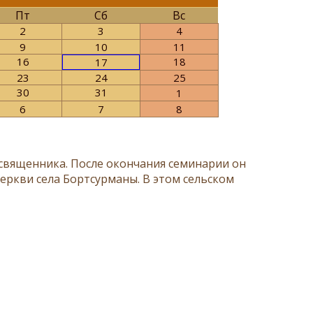
Пт
Сб
Вс
2
3
4
9
10
11
16
18
17
23
24
25
30
31
1
6
7
8
 священника. После окончания семинарии он
еркви села Бортсурманы. В этом сельском