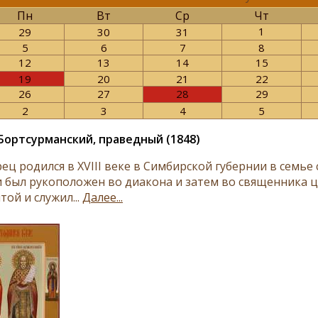
Пн
Вт
Ср
Чт
1
29
30
31
5
6
7
8
12
13
14
15
19
20
21
22
26
27
28
29
2
3
4
5
Бортсурманский, праведный (1848)
ец родился в XVIII веке в Симбирской губернии в семье
и был рукоположен во диакона и затем во священника ц
той и служил...
Далее...