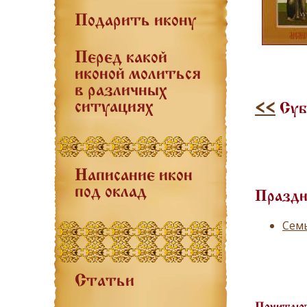
Подарить икону
Перед какой
иконой молиться
в различных
ситуациях
<<
Субб
Написание икон
под оклад
Праздн
Семь
Статьи