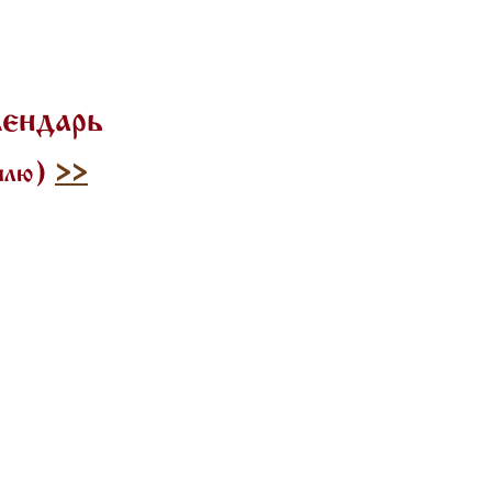
лендарь
тилю)
>>