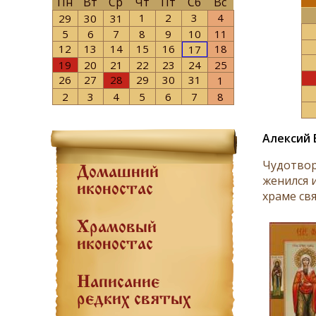
Пн
Вт
Ср
Чт
Пт
Сб
Вс
1
2
3
4
29
30
31
5
6
7
8
9
10
11
12
13
14
15
16
18
17
19
20
21
22
23
24
25
26
27
28
29
30
31
1
2
3
4
5
6
7
8
Алексий 
Чудотвор
Домашний
женился 
иконостас
храме свя
Храмовый
иконостас
Написание
редких святых