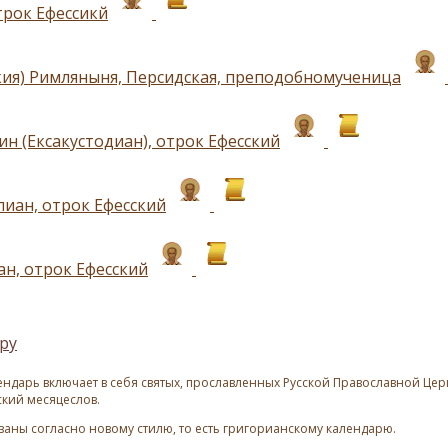
трок Ефессикй
кия) Римляныня, Персидская, преподобномученица
ин (Ексакустодиан), отрок Ефесский
иан, отрок Ефесский
н, отрок Ефесский
ру
ндарь включает в себя святых, прославленных Русской Православной Церк
ский месяцеслов.
азаны согласно новому стилю, то есть григорианскому календарю.