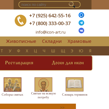
+7 (925) 642-55-16
+7 (800) 333-00-37
info@icon-art.ru
Живописные
Складни
Храмовые
▼
Т
У
Ф
Х
Ц
Ч
Ш
Щ
Э
Ю
Я
Реставрация
Доски для икон
Святые на всякую
Соборы святых
Словарь терминов
потребу
>>