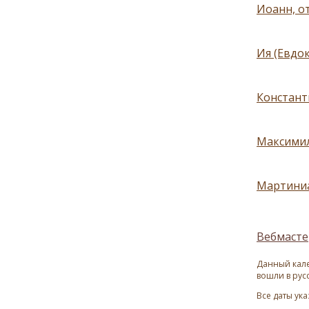
Иоанн, о
Ия (Евдо
Констант
Максимил
Мартиниа
Вебмасте
Данный кале
вошли в рус
Все даты ук