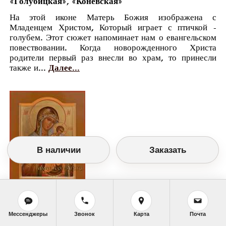
«Голубицкая», «Коневская»
На этой иконе Матерь Божия изображена с
Младенцем Христом, Который играет с птичкой -
голубем. Этот сюжет напоминает нам о евангельском
повествовании. Когда новорожденного Христа
родители первый раз внесли во храм, то принесли
также и...
Далее...
В наличии
Заказать
Православный календарь
Мессенджеры
Звонок
Карта
Почта
<<
Воскресенье, 23 Июня (10 Июня по старому
стилю)
>>