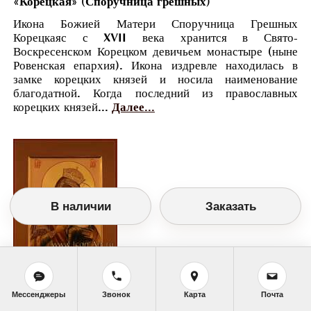
«Корецкая» (Споручница грешных)
Икона Божией Матери Споручница Грешных
Корецкаяс с XVII века хранится в Свято-
Воскресенском Корецком девичьем монастыре (ныне
Ровенская епархия). Икона издревле находилась в
замке корецких князей и носила наименование
благодатной. Когда последний из православных
корецких князей...
Далее...
В наличии
Заказать
Православный календарь
Мессенджеры
Звонок
Карта
Почта
<<
Четверг, 20 Июня (7 Июня по старому