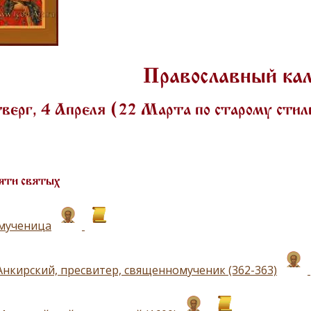
Православный ка
верг, 4 Апреля (22 Марта по старому сти
яти святых
 мученица
Анкирский, пресвитер, священномученик (362-363)