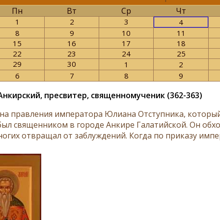
Пн
Вт
Ср
Чт
1
2
3
4
8
9
10
11
15
16
17
18
22
23
24
25
29
30
1
2
6
7
8
9
Анкирский, пресвитер, священномученик (362-363)
на правления императора Юлиана Отступника, который
был священником в городе Анкире Галатийской. Он обх
ногих отвращал от заблуждений. Когда по приказу импер