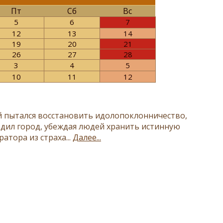
Пт
Сб
Вс
5
6
7
12
13
14
19
20
21
26
27
28
3
4
5
10
11
12
 пытался восстановить идолопоклонничество,
одил город, убеждая людей хранить истинную
атора из страха...
Далее...