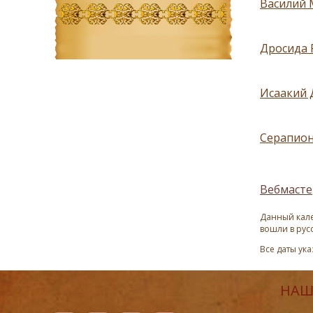
Василий 
Дросида 
Исаакий 
Серапион
Вебмасте
Данный кале
вошли в рус
Все даты ук
НАШ