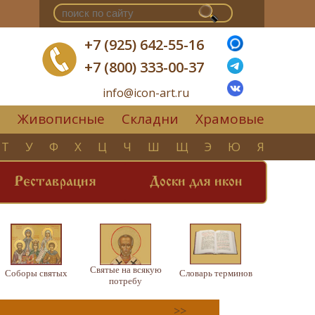
+7 (925) 642-55-16
+7 (800) 333-00-37
info@icon-art.ru
Живописные
Складни
Храмовые
▼
Т
У
Ф
Х
Ц
Ч
Ш
Щ
Э
Ю
Я
Реставрация
Доски для икон
Святые на всякую
Соборы святых
Словарь терминов
потребу
>>