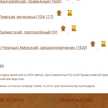
Мангазейский, праведный (1600)
Римская, мученица (104-117)
Далматский, преподобный (IV)
 (Черных) Амурский, священномученик (1920)
ру
ндарь включает в себя святых, прославленных Русской Православной Церк
ский месяцеслов.
азаны согласно новому стилю, то есть григорианскому календарю.
И УСЛУГИ
ПОКУПАТЕЛЮ