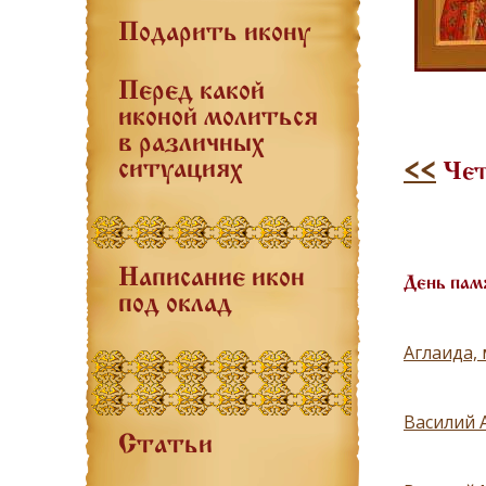
Подарить икону
Перед какой
иконой молиться
в различных
ситуациях
<<
Чет
Написание икон
День пам
под оклад
Аглаида,
Василий 
Статьи