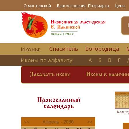
О мастерской
Благословение Патриарха
Цены
Спаситель
Богородица
Иконы:
Иконы по алфавиту:
А
Б
В
Г
Заказать икону
Иконы в наличи
Православный
календарь
Календ
<<
Апрель - 2030
>>