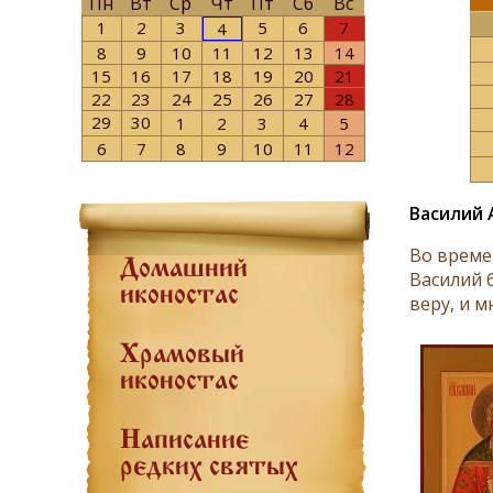
Пн
Вт
Ср
Чт
Пт
Сб
Вс
1
2
3
5
6
7
4
8
9
10
11
12
13
14
15
16
17
18
19
20
21
22
23
24
25
26
27
28
29
30
1
2
3
4
5
6
7
8
9
10
11
12
Василий 
Во време
Домашний
Василий 
иконостас
веру, и м
Храмовый
иконостас
Написание
редких святых