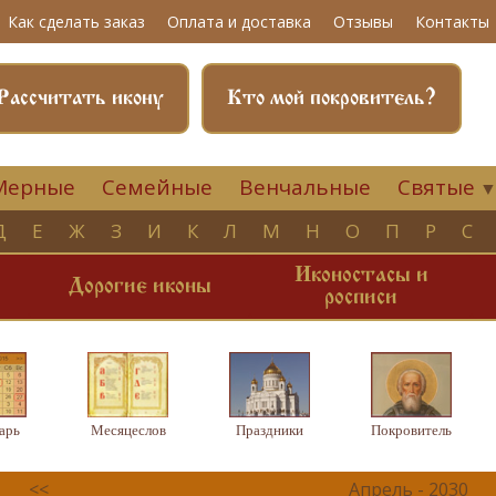
Как сделать заказ
Оплата и доставка
Отзывы
Контакты
Рассчитать икону
Кто мой покровитель?
Мерные
Семейные
Венчальные
Святые
Д
Е
Ж
З
И
К
Л
М
Н
О
П
Р
С
Иконостасы и
и
Дорогие иконы
росписи
арь
Месяцеслов
Праздники
Покровитель
<<
Апрель - 2030