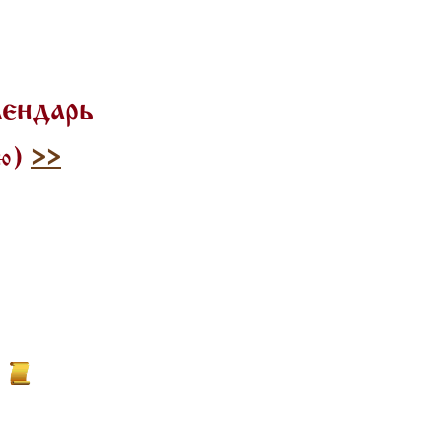
лендарь
лю)
>>