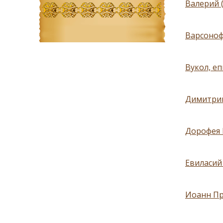
Валерий 
Варсоноф
Вукол, е
Димитрий
Дорофея 
Евиласий
Иоанн Пр