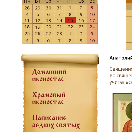
Пн
Вт
Ср
Чт
Пт
Сб
Вс
1
2
3
28
29
30
31
4
5
6
7
8
9
10
11
12
13
14
15
16
17
18
20
21
22
23
24
19
25
26
27
28
1
2
3
4
5
6
7
8
9
10
Анатолий
Священно
Домашний
во свяще
иконостас
учительск
Храмовый
иконостас
Написание
редких святых