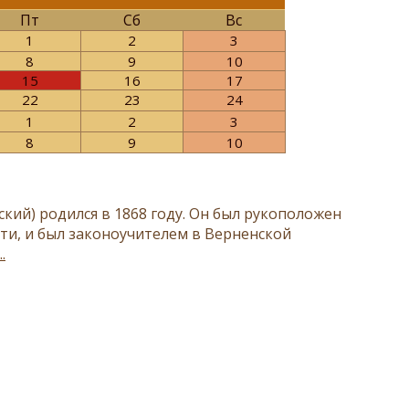
Пт
Сб
Вс
1
2
3
8
9
10
15
16
17
22
23
24
1
2
3
8
9
10
й) родился в 1868 году. Он был рукоположен
ти, и был законоучителем в Верненской
.