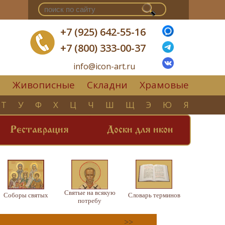
+7 (925) 642-55-16
+7 (800) 333-00-37
info@icon-art.ru
Живописные
Складни
Храмовые
▼
Т
У
Ф
Х
Ц
Ч
Ш
Щ
Э
Ю
Я
Реставрация
Доски для икон
Святые на всякую
Соборы святых
Словарь терминов
потребу
>>