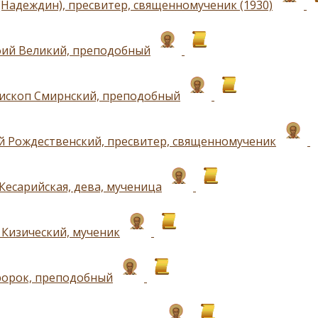
(Надеждин), пресвитер, священномученик (1930)
ий Великий, преподобный
пископ Смирнский, преподобный
 Рождественский, пресвитер, священномученик
Кесарийская, дева, мученица
 Кизический, мученик
орок, преподобный