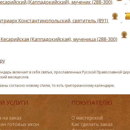
есарийский,(Каппадокийский), мученик (288-300)
атриарх Константинопольский, святитель (891)
Кесарийская (Каппадокийская), мученица (288-300)
ру
ндарь включает в себя святых, прославленных Русской Православной Церк
ский месяцеслов.
азаны согласно новому стилю, то есть григорианскому календарю.
И УСЛУГИ
ПОКУПАТЕЛЮ
 на заказ
О мастерской
ин готовых икон
Как сделать заказ