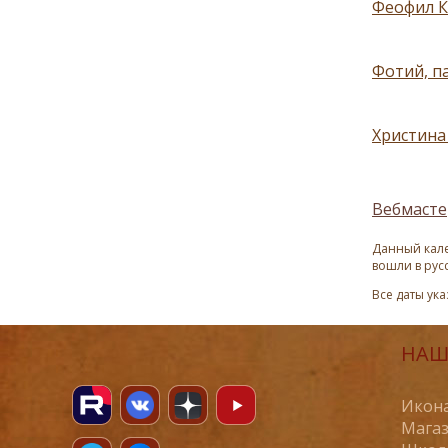
Феофил К
Фотий, п
Христина 
Вебмасте
Данный кале
вошли в рус
Все даты ук
НАШ
Икона
Магаз