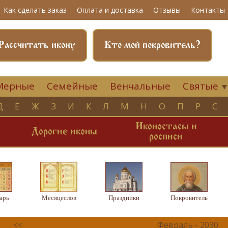
Как сделать заказ
Оплата и доставка
Отзывы
Контакты
Рассчитать икону
Кто мой покровитель?
Мерные
Семейные
Венчальные
Святые
Д
Е
Ж
З
И
К
Л
М
Н
О
П
Р
С
Иконостасы и
и
Дорогие иконы
росписи
арь
Месяцеслов
Праздники
Покровитель
<<
Февраль - 2030