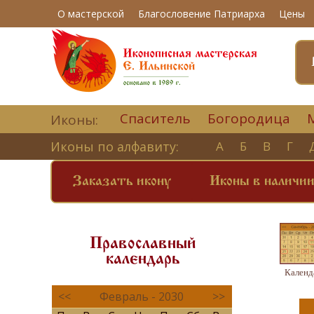
О мастерской
Благословение Патриарха
Цены
Спаситель
Богородица
Иконы:
Иконы по алфавиту:
А
Б
В
Г
Заказать икону
Иконы в наличи
Православный
календарь
Календ
<<
Февраль - 2030
>>