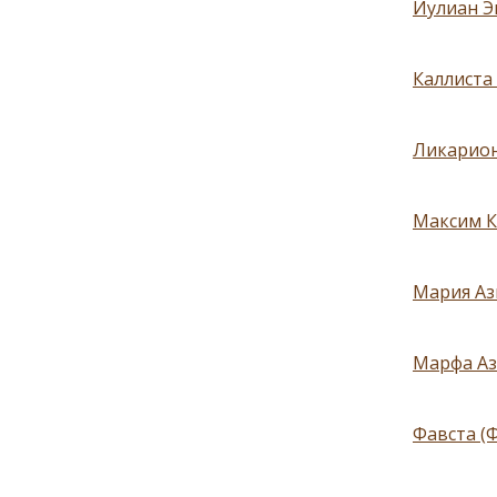
Иулиан Э
Каллиста
Ликарион
Максим К
Мария Аз
Марфа Аз
Фавста (Ф