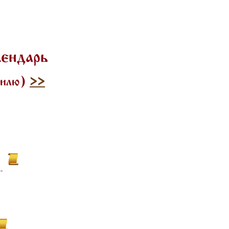
лендарь
стилю)
>>