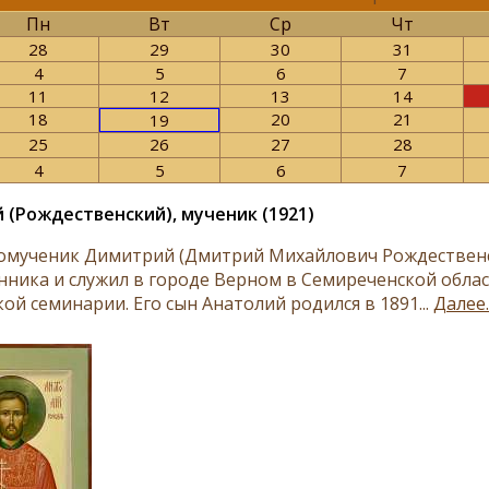
Пн
Вт
Ср
Чт
28
29
30
31
4
5
6
7
11
12
13
14
18
20
21
19
25
26
27
28
4
5
6
7
 (Рождественский), мученик (1921)
мученик Димитрий (Дмитрий Михайлович Рождественски
нника и служил в городе Верном в Семиреченской облас
ой семинарии. Его сын Анатолий родился в 1891...
Далее..