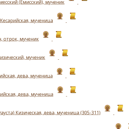
месский (Емисский), мученик
 Кесарийская, мученица
, отрок, мученик
изический, мученик
ийская, дева, мученица
ийская, дева, мученица
ауста) Кизическая, дева, мученица (305-311)