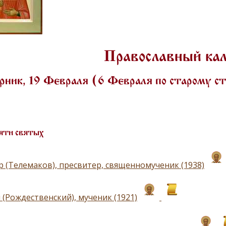
Православный ка
ник, 19 Февраля (6 Февраля по старому 
яти святых
р (Телемаков), пресвитер, священномученик (1938)
 (Рождественский), мученик (1921)