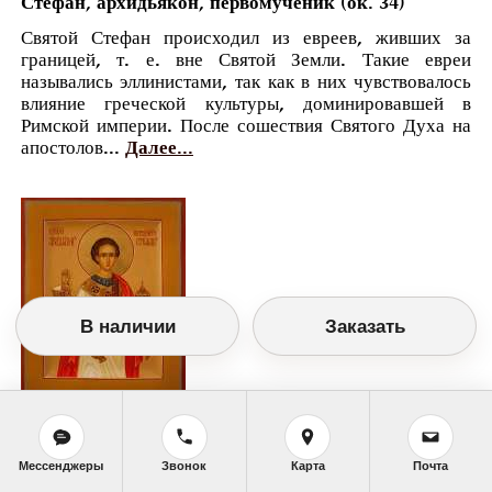
Стефан, архидьякон, первомученик (ок. 34)
Святой Стефан происходил из евреев, живших за
границей, т. е. вне Святой Земли. Такие евреи
назывались эллинистами, так как в них чувствовалось
влияние греческой культуры, доминировавшей в
Римской империи. После сошествия Святого Духа на
апостолов...
Далее...
В наличии
Заказать
Православный календарь
<<
Среда, 9 Января (27 Декабря по старому
Мессенджеры
Звонок
Карта
Почта
стилю)
>>