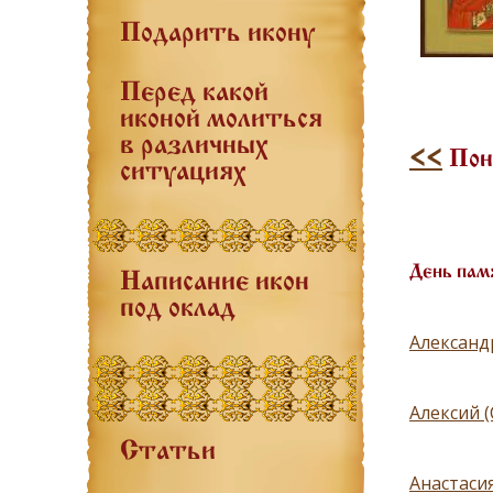
Подарить икону
Перед какой
иконой молиться
в различных
<<
Поне
ситуациях
День пам
Написание икон
под оклад
Александ
Алексий 
Статьи
Анастаси