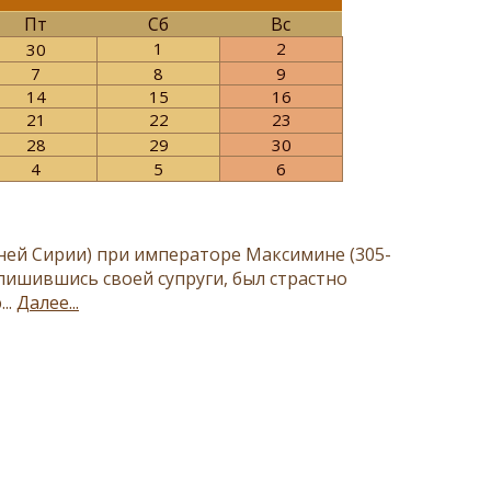
Пт
Сб
Вс
1
2
30
7
8
9
14
15
16
21
22
23
28
29
30
4
5
6
ней Сирии) при императоре Максимине (305-
 лишившись своей супруги, был страстно
..
Далее...