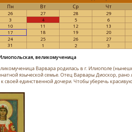
Пн
Вт
Ср
Чт
26
27
28
29
3
4
5
6
10
11
12
13
18
19
20
17
24
25
26
27
31
1
2
3
Илиопольская, великомученица
еликомученица Варвара родилась в г. Илиополе (нынеш
в знатной языческой семье. Отец Варвары Диоскор, рано
 к своей единственной дочери. Чтобы уберечь красивую.