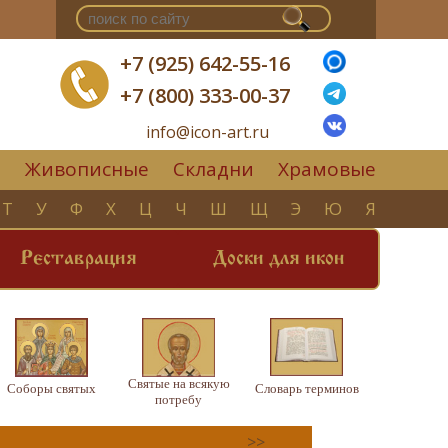
+7 (925) 642-55-16
+7 (800) 333-00-37
info@icon-art.ru
Живописные
Складни
Храмовые
▼
Т
У
Ф
Х
Ц
Ч
Ш
Щ
Э
Ю
Я
Реставрация
Доски для икон
Святые на всякую
Соборы святых
Словарь терминов
потребу
>>