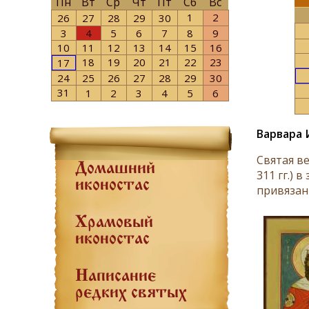
Пн
Вт
Ср
Чт
Пт
Сб
Вс
1
2
26
27
28
29
30
3
4
5
6
7
8
9
10
11
12
13
14
15
16
18
19
20
21
22
23
17
24
25
26
27
28
29
30
31
1
2
3
4
5
6
Варвара 
Святая в
Домашний
311 гг.) 
иконостас
привязан
Храмовый
иконостас
Написание
редких святых