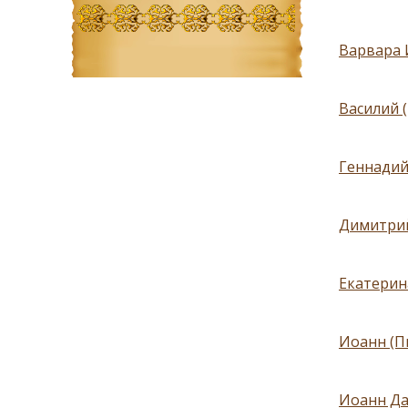
Варвара 
Василий 
Геннадий
Димитрий
Екатерина
Иоанн (П
Иоанн Да