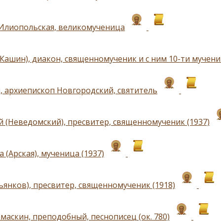
Илиопольская, великомученица
(Кашин), диакон, священномученик и с ним 10-ти мучени
, архиепископ Новгородский, святитель
 (Неведомский), пресвитер, священномученик (1937)
 (Арская), мученица (1937)
ьянков), пресвитер, священномученик (1918)
маскин, преподобный, песнописец (ок. 780)