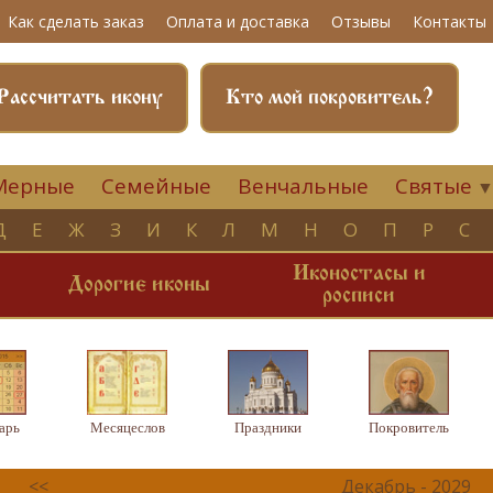
Как сделать заказ
Оплата и доставка
Отзывы
Контакты
Рассчитать икону
Кто мой покровитель?
Мерные
Семейные
Венчальные
Святые
Д
Е
Ж
З
И
К
Л
М
Н
О
П
Р
С
Иконостасы и
и
Дорогие иконы
росписи
арь
Месяцеслов
Праздники
Покровитель
<<
Декабрь - 2029