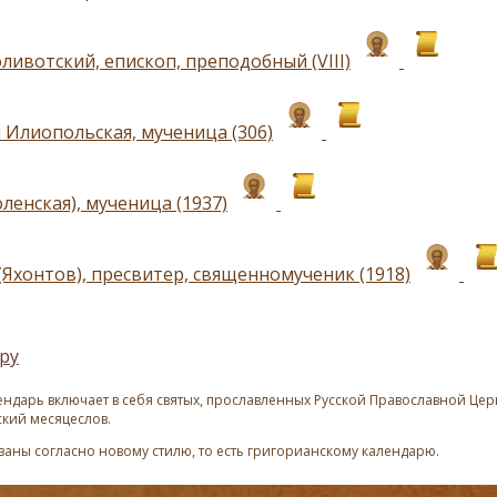
ливотский, епископ, преподобный (VIII)
 Илиопольская, мученица (306)
ленская), мученица (1937)
(Яхонтов), пресвитер, священномученик (1918)
ру
ндарь включает в себя святых, прославленных Русской Православной Церк
ский месяцеслов.
азаны согласно новому стилю, то есть григорианскому календарю.