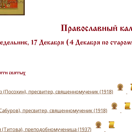
Православный ка
дельник, 17 Декабря (4 Декабря по старо
яти святых
р (Посохин), пресвитер, священномученик (1918)
(Сабуров), пресвитер, священномученик (1918)
я (Титова), преподобномученица (1937)