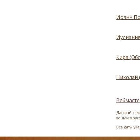
Иоанн По
Иулиания
Кира (Обо
Николай 
Вебмасте
Данный кале
вошли в рус
Все даты ук