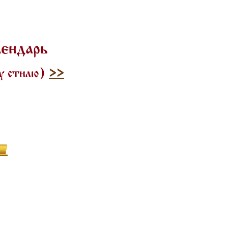
лендарь
му стилю)
>>