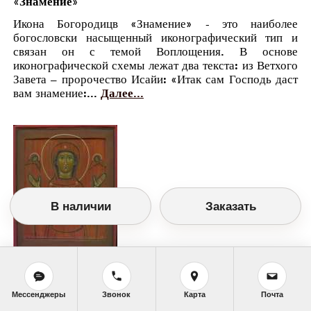
«Знамение»
Икона Богородицв «Знамение» - это наиболее
богословски насыщенный иконографический тип и
связан он с темой Воплощения. В основе
иконографической схемы лежат два текста: из Ветхого
Завета – пророчество Исайи: «Итак сам Господь даст
вам знамение:...
Далее...
В наличии
Заказать
Православный календарь
<<
Вторник, 11 Декабря (28 Ноября по старому
Мессенджеры
Звонок
Карта
Почта
стилю)
>>