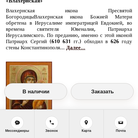
«Влахернская»
Влахернская икона Пресвятой
БогородицыВлахернская икона Божией Матери
обретена в Иерусалиме императрицей Евдокией, во
времена святителя Ювеналия, Патриарха
Иерусалимского. По преданию, именно с этой иконой
Патриарх Сергий (610 631 гг.) обходил в 626 году
стены Константинополя...
Далее...
В наличии
Заказать
Православный календарь
<<
Пятница, 20 Июля (7 Июля по старому
Мессенджеры
Звонок
Карта
Почта
стилю)
>>