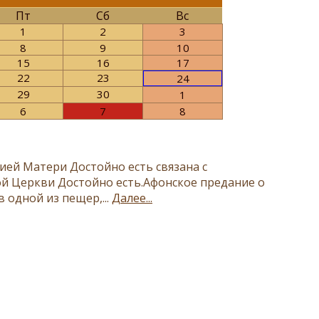
Пт
Сб
Вс
1
2
3
8
9
10
15
16
17
22
23
24
29
30
1
6
7
8
ей Матери Достойно есть связана с
й Церкви Достойно есть.Афонское предание о
в одной из пещер,...
Далее...