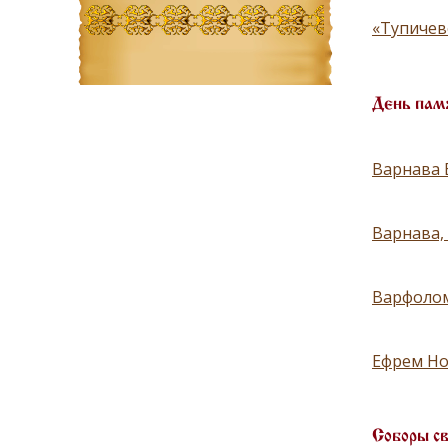
«Тупичев
День пам
Варнава 
Варнава, 
Варфоломе
Ефрем Но
Соборы с