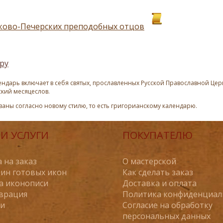
ково-Печерских преподобных отцов
ру
ндарь включает в себя святых, прославленных Русской Православной Церк
ский месяцеслов.
азаны согласно новому стилю, то есть григорианскому календарю.
И УСЛУГИ
ПОКУПАТЕЛЮ
 на заказ
О мастерской
ин готовых икон
Как сделать заказ
а иконописи
Доставка и оплата
врация
Политика конфиденциал
ьи
Согласие на обработку
персональных данных