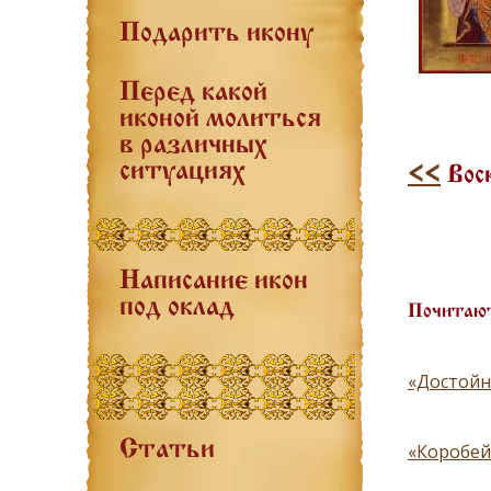
Подарить икону
Перед какой
иконой молиться
в различных
ситуациях
<<
Воск
Написание икон
под оклад
Почитают
«Достойн
Статьи
«Коробей