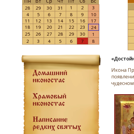
Пн
Вт
Ср
Чт
Пт
Сб
Вс
1
2
3
28
29
30
31
4
5
6
7
8
9
10
11
12
13
14
15
16
17
18
19
20
21
22
23
24
25
26
27
28
29
30
1
2
3
4
5
6
7
8
«Достойн
Икона Пр
Домашний
появлени
иконостас
чудесном 
Храмовый
иконостас
Написание
редких святых