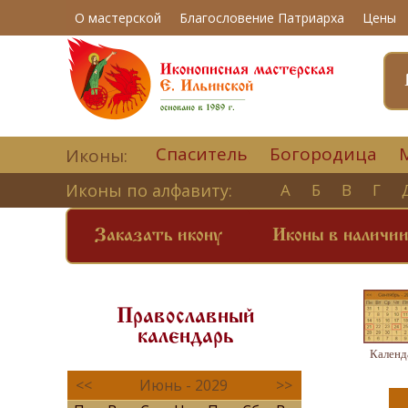
О мастерской
Благословение Патриарха
Цены
Спаситель
Богородица
Иконы:
Иконы по алфавиту:
А
Б
В
Г
Заказать икону
Иконы в наличи
Православный
календарь
Календ
<<
Июнь - 2029
>>