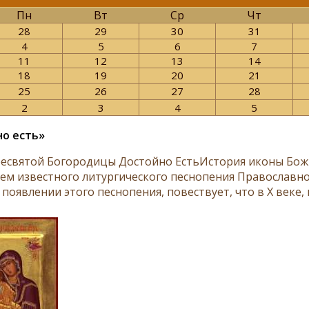
Пн
Вт
Ср
Чт
28
29
30
31
4
5
6
7
11
12
13
14
18
19
20
21
25
26
27
28
2
3
4
5
о есть»
есвятой Богородицы Достойно ЕстьИстория иконы Божи
ем известного литургического песнопения Православно
появлении этого песнопения, повествует, что в Х веке, 