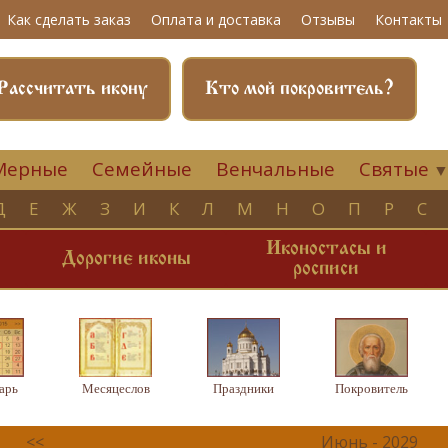
Как сделать заказ
Оплата и доставка
Отзывы
Контакты
Рассчитать икону
Кто мой покровитель?
Мерные
Семейные
Венчальные
Святые
Д
Е
Ж
З
И
К
Л
М
Н
О
П
Р
С
Иконостасы и
и
Дорогие иконы
росписи
арь
Месяцеслов
Праздники
Покровитель
<<
Июнь - 2029