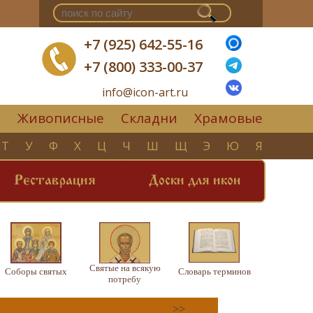
+7 (925) 642-55-16
+7 (800) 333-00-37
info@icon-art.ru
Живописные
Складни
Храмовые
▼
Т
У
Ф
Х
Ц
Ч
Ш
Щ
Э
Ю
Я
Реставрация
Доски для икон
Святые на всякую
Соборы святых
Словарь терминов
потребу
>>