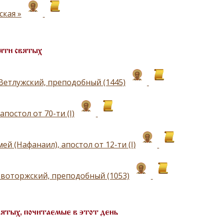
ская »
яти святых
Ветлужский, преподобный (1445)
апостол от 70-ти (I)
й (Нафанаил), апостол от 12-ти (I)
воторжский, преподобный (1053)
вятых, почитаемые в этот день