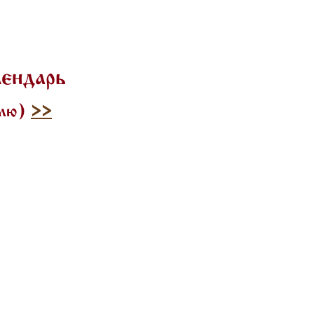
лендарь
илю)
>>