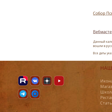
Собор Пс
Вебмасте
Данный кале
вошли в рус
Все даты ук
НАШ
Икона
Магаз
Школ
Реста
Стат