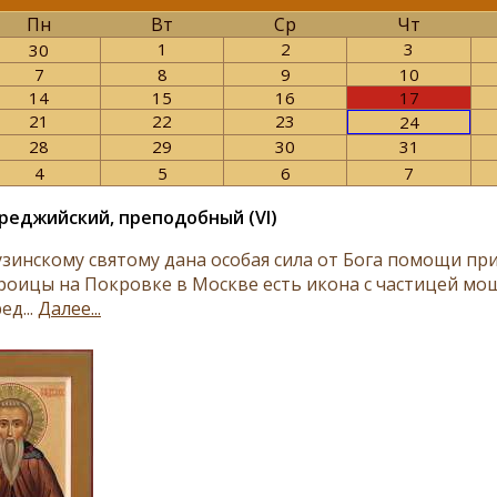
Пн
Вт
Ср
Чт
1
2
3
30
7
8
9
10
14
15
16
17
21
22
23
24
28
29
30
31
4
5
6
7
реджийский, преподобный (VI)
узинскому святому дана особая сила от Бога помощи при
роицы на Покровке в Москве есть икона с частицей мо
ед...
Далее...