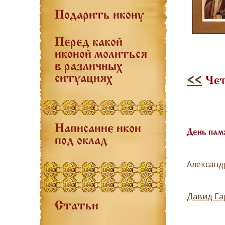
Подарить икону
Перед какой
иконой молиться
в различных
ситуациях
<<
Чет
Написание икон
День пам
под оклад
Александ
Давид Га
Статьи