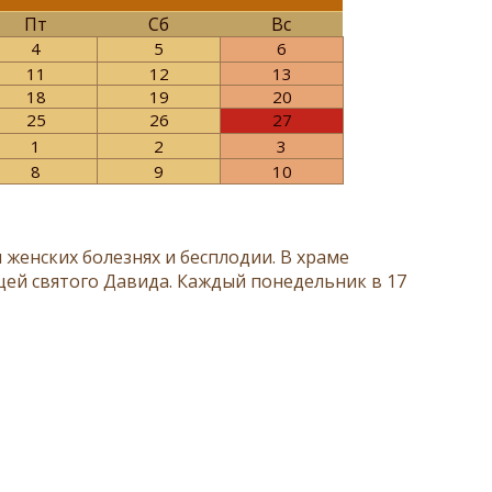
Пт
Сб
Вс
4
5
6
11
12
13
18
19
20
25
26
27
1
2
3
8
9
10
 женских болезнях и бесплодии. В храме
щей святого Давида. Каждый понедельник в 17