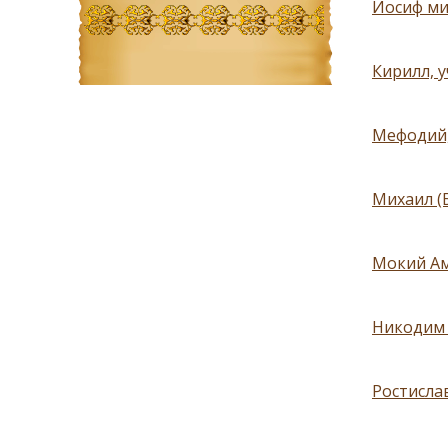
Иосиф ми
Кирилл, 
Мефодий,
Михаил (
Мокий Ам
Никодим 
Ростисла