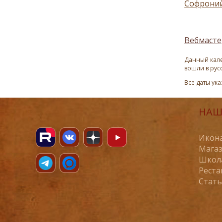
Софроний
Вебмасте
Данный кале
вошли в рус
Все даты ук
НАШ
Икона
Магаз
Школ
Реста
Стат