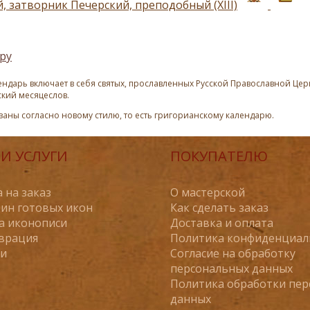
, затворник Печерский, преподобный (XIII)
ру
ндарь включает в себя святых, прославленных Русской Православной Церк
ский месяцеслов.
азаны согласно новому стилю, то есть григорианскому календарю.
И УСЛУГИ
ПОКУПАТЕЛЮ
 на заказ
О мастерской
ин готовых икон
Как сделать заказ
а иконописи
Доставка и оплата
врация
Политика конфиденциал
ьи
Согласие на обработку
персональных данных
Политика обработки пе
данных