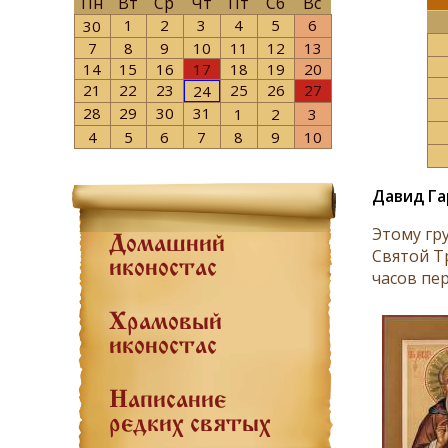
Пн
Вт
Ср
Чт
Пт
Сб
Вс
1
2
3
4
5
6
30
7
8
9
10
11
12
13
14
15
16
17
18
19
20
21
22
23
25
26
27
24
28
29
30
31
1
2
3
4
5
6
7
8
9
10
Давид Га
Этому гр
Домашний
Святой Т
иконостас
часов пер
Храмовый
иконостас
Написание
редких святых