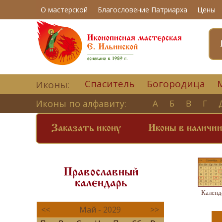
О мастерской
Благословение Патриарха
Цены
Спаситель
Богородица
Иконы:
Иконы по алфавиту:
А
Б
В
Г
Заказать икону
Иконы в наличи
Православный
календарь
Календ
<<
Май - 2029
>>