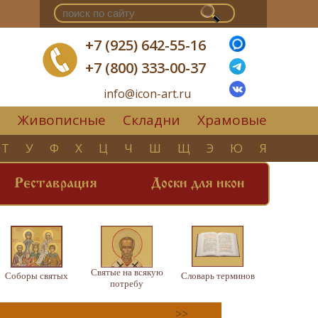
+7 (925) 642-55-16
+7 (800) 333-00-37
info@icon-art.ru
Живописные
Складни
Храмовые
▼
Т
У
Ф
Х
Ц
Ч
Ш
Щ
Э
Ю
Я
Реставрация
Доски для икон
Святые на всякую
Соборы святых
Словарь терминов
потребу
>>