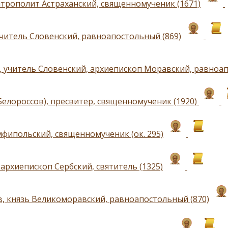
трополит Астраханский, священномученик (1671)
учитель Словенский, равноапостольный (869)
 учитель Словенский, архиепископ Моравский, равноап
Белороссов), пресвитер, священномученик (1920)
фипольский, священномученик (ок. 295)
архиепископ Сербский, святитель (1325)
в, князь Великоморавский, равноапостольный (870)