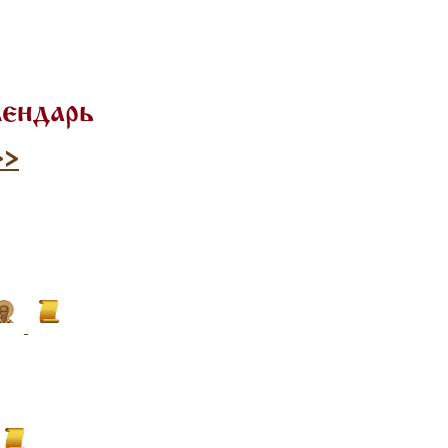
лендарь
>>