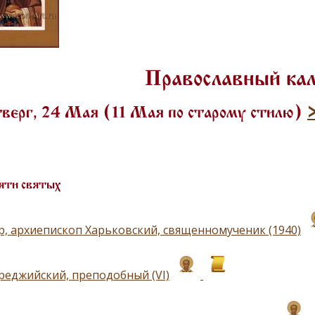
Православный ка
верг, 24 Мая (11 Мая по старому стилю)
яти святых
р, архиепископ Харьковский, священномученик (1940)
реджийский, преподобный (VI)