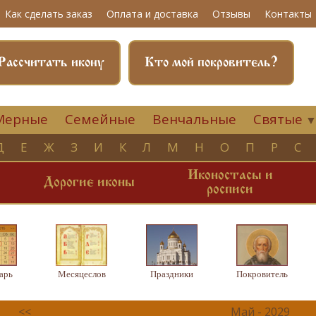
Как сделать заказ
Оплата и доставка
Отзывы
Контакты
Рассчитать икону
Кто мой покровитель?
Мерные
Семейные
Венчальные
Святые
Д
Е
Ж
З
И
К
Л
М
Н
О
П
Р
С
Иконостасы и
и
Дорогие иконы
росписи
арь
Месяцеслов
Праздники
Покровитель
<<
Май - 2029