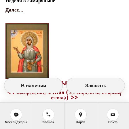
Неделя о самаряныне
Далее...
Православный календарь
В наличии
Заказать
<<
Воскресенье, 6 Мая (23 Апреля по старому
стилю)
>>
Мессенджеры
Звонок
Карта
Почта
Праздники в этот день