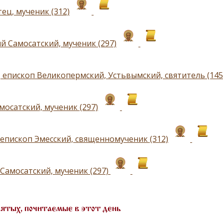
ец, мученик (312)
й Самосатский, мученик (297)
 епископ Великопермский, Устьвымский, святитель (145
мосатский, мученик (297)
 епископ Эмесский, священномученик (312)
Самосатский, мученик (297)
вятых, почитаемые в этот день