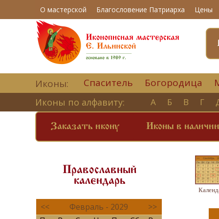
О мастерской
Благословение Патриарха
Цены
Спаситель
Богородица
Иконы:
Иконы по алфавиту:
А
Б
В
Г
Заказать икону
Иконы в наличи
Православный
календарь
Календ
<<
Февраль - 2029
>>