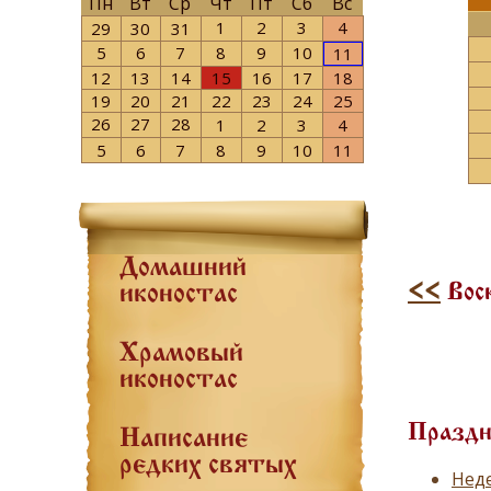
Пн
Вт
Ср
Чт
Пт
Сб
Вс
1
2
3
4
29
30
31
5
6
7
8
9
10
11
12
13
14
15
16
17
18
19
20
21
22
23
24
25
26
27
28
1
2
3
4
5
6
7
8
9
10
11
Домашний
<<
Воск
иконостас
Храмовый
иконостас
Праздн
Написание
редких святых
Неде