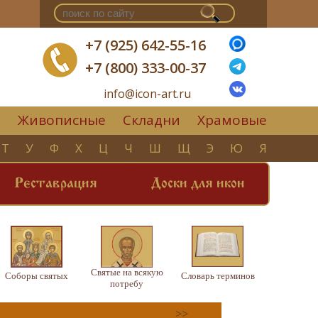
+7 (925) 642-55-16
+7 (800) 333-00-37
info@icon-art.ru
Живописные
Складни
Храмовые
▼
Т
У
Ф
Х
Ц
Ч
Ш
Щ
Э
Ю
Я
Реставрация
Доски для икон
Святые на всякую
Соборы святых
Словарь терминов
потребу
>>