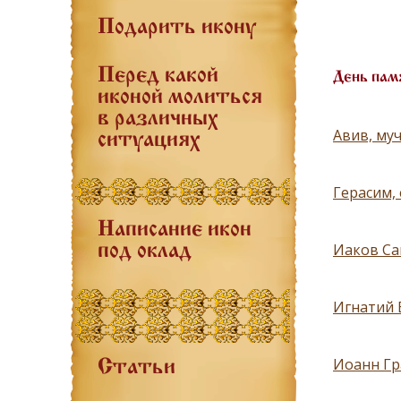
Подарить икону
Перед какой
День пам
иконой молиться
в различных
Авив, муч
ситуациях
Герасим,
Написание икон
Иаков Са
под оклад
Игнатий 
Иоанн Гр
Статьи