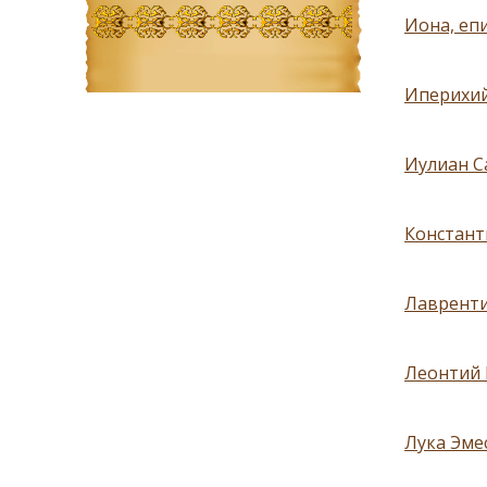
Иона, еп
Иперихий
Иулиан С
Константи
Лавренти
Леонтий 
Лука Эмес