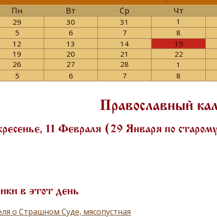
Пн
Вт
Ср
Чт
1
29
30
31
5
6
7
8
12
13
14
15
19
20
21
22
26
27
28
1
5
6
7
8
Православный ка
ресенье, 11 Февраля (29 Января по старо
ики в этот день
ля о Страшном Суде, мясопустная