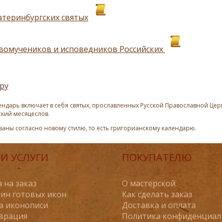
атеринбургских святых
вомучеников и исповедников Российских
ру
ндарь включает в себя святых, прославленных Русской Православной Церк
ский месяцеслов.
азаны согласно новому стилю, то есть григорианскому календарю.
И УСЛУГИ
ПОКУПАТЕЛЮ
 на заказ
О мастерской
ин готовых икон
Как сделать заказ
а иконописи
Доставка и оплата
врация
Политика конфиденциал