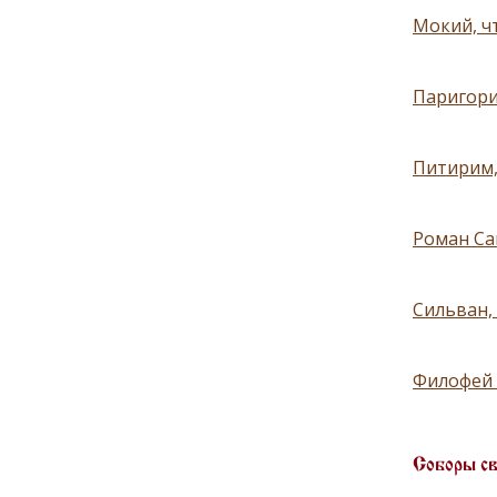
Мокий, чт
Паригори
Питирим,
Роман Са
Сильван,
Филофей 
Соборы с