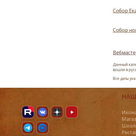
Собор Ек
Собор но
Вебмасте
Данный кале
вошли в рус
Все даты ук
НАШ
Икона
Магаз
Школ
Реста