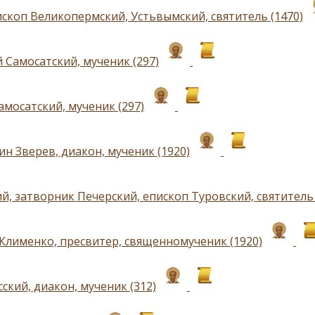
ископ Великопермский, Устьвымский, святитель (1470)
 Самосатский, мученик (297)
амосатский, мученик (297)
н Зверев, диакон, мученик (1920)
й, затворник Печерский, епископ Туровский, святитель 
Клименко, пресвитер, священномученик (1920)
ский, диакон, мученик (312)