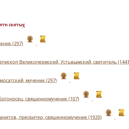
яти святых
еник (297)
 епископ Великопермский, Устьвымский, святитель (1441
мосатский, мученик (297)
Богоносец, священномученик (107)
анитов, пресвитер, священномученик (1920)