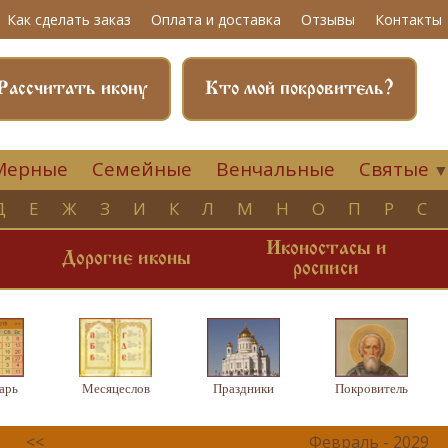
Как сделать заказ
Оплата и доставка
Отзывы
Контакты
Рассчитать икону
Кто мой покровитель?
Мерные
Семейные
Венчальные
Святые
Д
Е
Ж
З
И
К
Л
М
Н
О
П
Р
С
Иконостасы и
и
Дорогие иконы
росписи
арь
Месяцеслов
Праздники
Покровитель
<<
Февраль - 2029