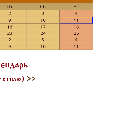
Пт
Сб
Вс
2
3
4
9
10
11
16
17
18
23
24
25
2
3
4
9
10
11
лендарь
му стилю)
>>