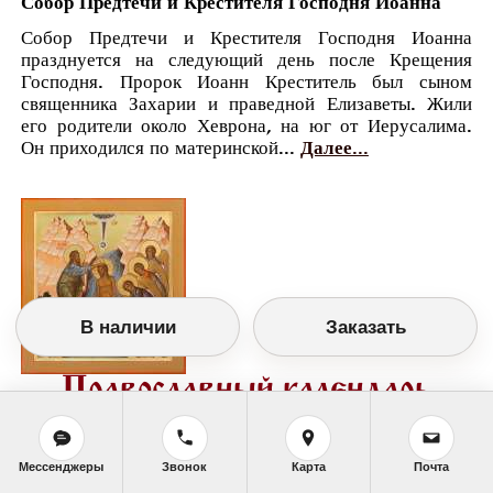
Собор Предтечи и Крестителя Господня Иоанна
Собор Предтечи и Крестителя Господня Иоанна
празднуется на следующий день после Крещения
Господня. Пророк Иоанн Креститель был сыном
священника Захарии и праведной Елизаветы. Жили
его родители около Хеврона, на юг от Иерусалима.
Он приходился по материнской...
Далее...
В наличии
Заказать
Православный календарь
<<
Суббота, 20 Января (7 Января по старому
стилю)
>>
Мессенджеры
Звонок
Карта
Почта