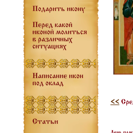
Подарить икону
Перед какой
иконой молиться
в различных
ситуациях
Написание икон
под оклад
<<
Сред
Статьи
День пам