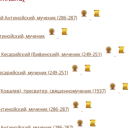
й Антинойский, мученик (286-287)
тинойский, мученик
 Кесарийский (Вифинский), мученик (249-251)
есарийский, мученик (249-251)
(Ковалев), пресвитер, священномученик (1937)
нтинойский, мученик (286-287)
Антинойский, мученик (286-287)