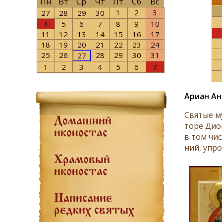
Пн
Вт
Ср
Чт
Пт
Сб
Вс
1
2
3
27
28
29
30
4
5
6
7
8
9
10
11
12
13
14
15
16
17
18
19
20
21
22
23
24
25
26
28
29
30
31
27
1
2
3
4
5
6
7
Ариан Ан
Свя­тые му
Домашний
то­ре Дио­
иконостас
в том чис­
ний, упро­
Храмовый
иконостас
Написание
редких святых