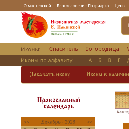
О мастерской
Благословение Патриарха
Цены
Спаситель
Богородица
Иконы:
Иконы по алфавиту:
А
Б
В
Г
Заказать икону
Иконы в наличи
Православный
календарь
Календ
<<
Декабрь - 2028
>>