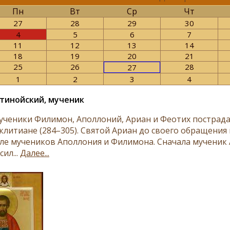
Пн
Вт
Ср
Чт
27
28
29
30
4
5
6
7
11
12
13
14
18
19
20
21
25
26
28
27
1
2
3
4
тинойский, мученик
­че­ни­ки Фили­мон, Апол­ло­ний, Ари­ан и Фе­о­тих по­стра­да­л
кли­ти­ане (284–305). Свя­той Ари­ан до сво­е­го об­ра­ще­ния в
ле му­че­ни­ков Апол­ло­ния и Фили­мо­на. Сна­ча­ла му­че­ник
сил...
Далее...