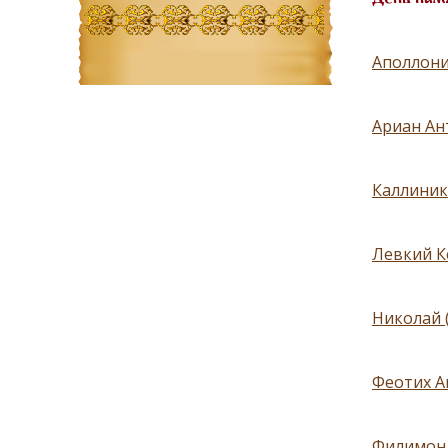
Аполлони
Ариан Ан
Каллиник
Левкий К
Николай 
Феотих А
Филимон 