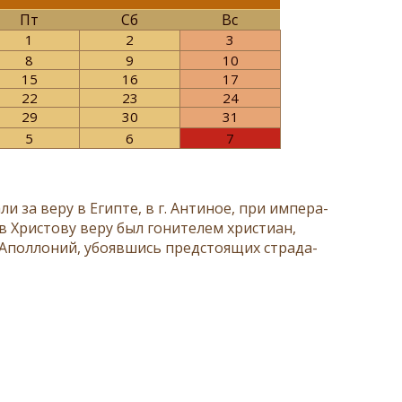
Пт
Сб
Вс
1
2
3
8
9
10
15
16
17
22
23
24
29
30
31
5
6
7
и за ве­ру в Егип­те, в г. Ан­ти­ное, при им­пе­ра­
 Хри­сто­ву ве­ру был го­ни­те­лем хри­сти­ан,
 Апол­ло­ний, убо­яв­шись пред­сто­я­щих стра­да­