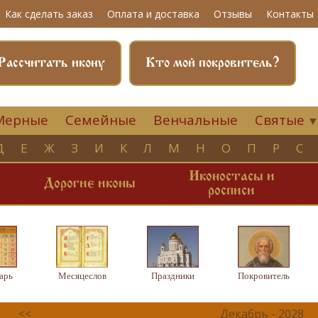
Как сделать заказ
Оплата и доставка
Отзывы
Контакты
Рассчитать икону
Кто мой покровитель?
Мерные
Семейные
Венчальные
Святые
Д
Е
Ж
З
И
К
Л
М
Н
О
П
Р
С
Иконостасы и
и
Дорогие иконы
росписи
арь
Месяцеслов
Праздники
Покровитель
<<
Декабрь - 2028