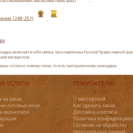
еник (249-251)
ру
ндарь включает в себя святых, прославленных Русской Православной Церк
ский месяцеслов.
азаны согласно новому стилю, то есть григорианскому календарю.
И УСЛУГИ
ПОКУПАТЕЛЮ
 на заказ
О мастерской
ин готовых икон
Как сделать заказ
а иконописи
Доставка и оплата
врация
Политика конфиденциал
ьи
Согласие на обработку
персональных данных