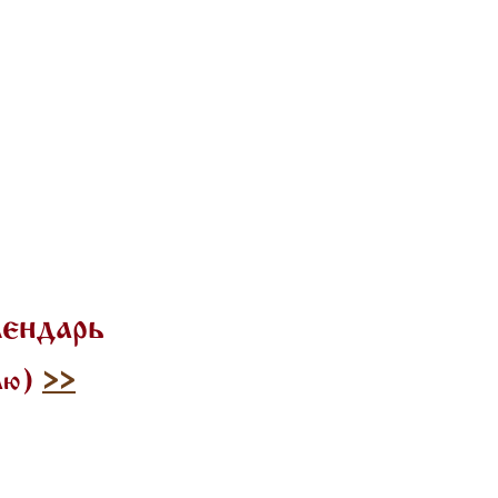
лендарь
илю)
>>