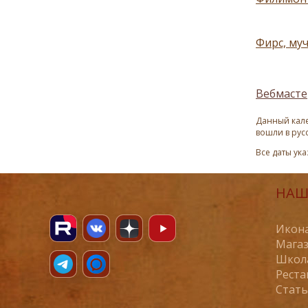
Фирс, муч
Вебмасте
Данный кале
вошли в рус
Все даты ук
НАШ
Икона
Магаз
Школ
Реста
Стат