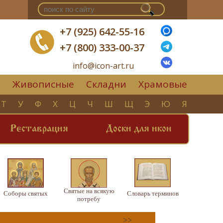
+7 (925) 642-55-16
+7 (800) 333-00-37
info@icon-art.ru
Живописные
Складни
Храмовые
▼
Т
У
Ф
Х
Ц
Ч
Ш
Щ
Э
Ю
Я
Реставрация
Доски для икон
Святые на всякую
Соборы святых
Словарь терминов
потребу
>>