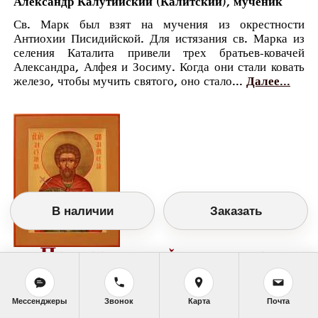
Александр Калутийский (Калитский), мученик
Св. Марк был взят на мучения из окрестности
Антиохии Писидийской. Для истязания св. Марка из
селения Каталита привели трех братьев-ковачей
Александра, Алфея и Зосиму. Когда они стали ковать
железо, чтобы мучить святого, оно стало...
Далее...
В наличии
Заказать
Православный календарь
<<
Среда, 11 Октября (28 Сентября по старому
стилю)
>>
Мессенджеры
Звонок
Карта
Почта