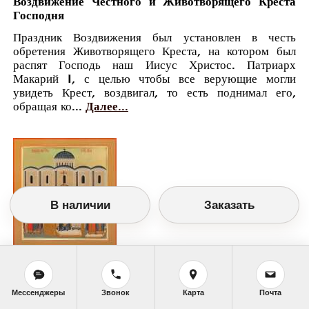
Воздвижение Честного и Животворящего Креста
Господня
Праздник Воздвижения был установлен в честь
обретения Животворящего Креста, на котором был
распят Господь наш Иисус Христос. Патриарх
Макарий I, с целью чтобы все верующие могли
увидеть Крест, воздвигал, то есть поднимал его,
обращая ко...
Далее...
В наличии
Заказать
Православный календарь
<<
Среда, 27 Сентября (14 Сентября по
Мессенджеры
Звонок
Карта
Почта
старому стилю)
>>