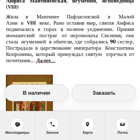
Анфиса Мантинейская, игумения, исповедница
(VIII)
Жила в Мантинее Пафлагонской в Малой
Азии в VIII веке. Рано оставив мир, святая Анфиса
подвизалась в горах в полном уединении. Приняв
монашеский постриг от иеромонаха Сисиния, она
стала игуменией в обители, где собрались 90 сестер.
Пострадала в царствование императора Константина
Копронима, который принуждал святую отречься от
почитания...
Далее...
В наличии
Заказать
Мессенджеры
Звонок
Карта
Почта