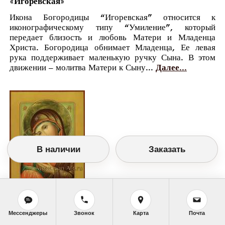
«Игоревская»
Икона Богородицы “Игоревская” относится к
иконографическому типу “Умиление”, который
передает близость и любовь Матери и Младенца
Христа. Богородица обнимает Младенца, Ее левая
рука поддерживает маленькую ручку Сына. В этом
движении – молитва Матери к Сыну...
Далее...
В наличии
Заказать
Православный календарь
Мессенджеры
Звонок
Карта
Почта
<<
Воскресенье, 18 Июня (5 Июня по старому
стилю)
>>