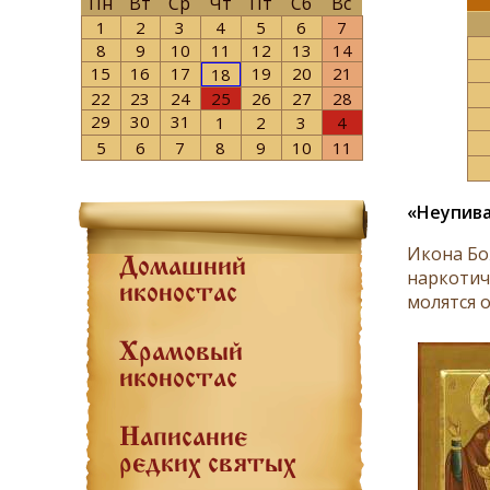
Пн
Вт
Ср
Чт
Пт
Сб
Вс
1
2
3
4
5
6
7
8
9
10
11
12
13
14
15
16
17
19
20
21
18
22
23
24
25
26
27
28
29
30
31
1
2
3
4
5
6
7
8
9
10
11
«Неупив
Икона Бо
Домашний
наркотич
иконостас
молятся о
Храмовый
иконостас
Написание
редких святых