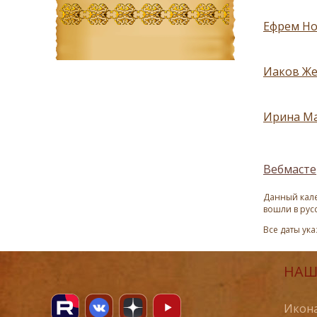
Ефрем Но
Иаков Же
Ирина Ма
Вебмасте
Данный кале
вошли в рус
Все даты ук
НАШ
Икона