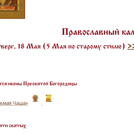
Православный ка
верг, 18 Мая (5 Мая по старому стилю)
>
ся иконы Пресвятой Богородицы
емая Чаша»
яти святых