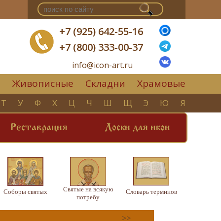
+7 (925) 642-55-16
+7 (800) 333-00-37
info@icon-art.ru
Живописные
Складни
Храмовые
▼
Т
У
Ф
Х
Ц
Ч
Ш
Щ
Э
Ю
Я
Реставрация
Доски для икон
Святые на всякую
Соборы святых
Словарь терминов
потребу
>>