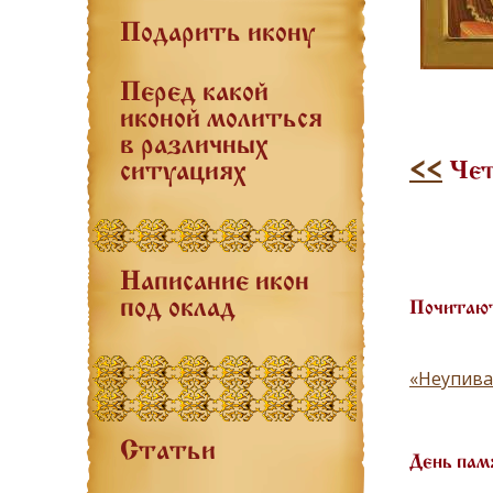
Подарить икону
Перед какой
иконой молиться
в различных
<<
Чет
ситуациях
Написание икон
под оклад
Почитают
«Неупива
Статьи
День пам