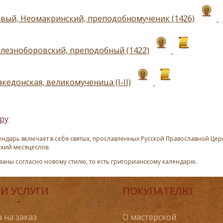
вый, Неомакринский, преподобномученик (1426)
лезноборовский, преподобный (1422)
кедонская, великомученица (I-II)
ру
ндарь включает в себя святых, прославленных Русской Православной Церк
ский месяцеслов.
азаны согласно новому стилю, то есть григорианскому календарю.
И УСЛУГИ
ПОКУПАТЕЛЮ
 на заказ
О мастерской