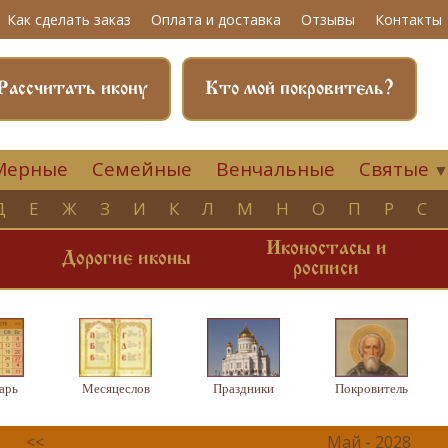
Как сделать заказ
Оплата и доставка
Отзывы
Контакты
Рассчитать икону
Кто мой покровитель?
Мерные
Семейные
Венчальные
Святые
Д
Е
Ж
З
И
К
Л
М
Н
О
П
Р
С
Иконостасы и
и
Дорогие иконы
росписи
арь
Месяцеслов
Праздники
Покровитель
<<
Май - 2028