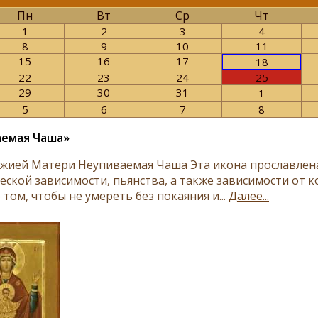
Пн
Вт
Ср
Чт
1
2
3
4
8
9
10
11
15
16
17
18
22
23
24
25
29
30
31
1
5
6
7
8
аемая Чаша»
жией Матери Неупиваемая Чаша Эта икона прославлена
еской зависимости, пьянства, а также зависимости от 
 том, чтобы не умереть без покаяния и...
Далее...