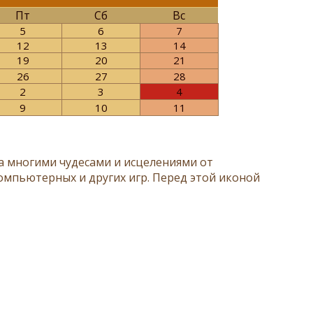
Пт
Сб
Вс
5
6
7
12
13
14
19
20
21
26
27
28
2
3
4
9
10
11
 многими чудесами и исцелениями от
компьютерных и других игр. Перед этой иконой