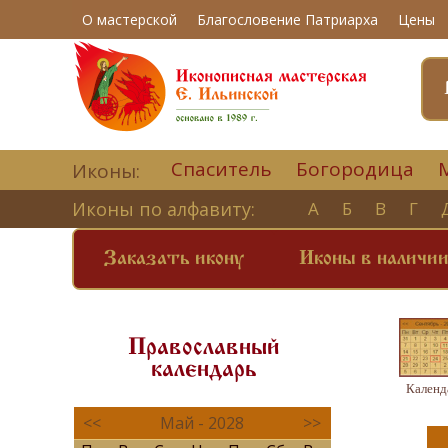
О мастерской
Благословение Патриарха
Цены
Спаситель
Богородица
Иконы:
Иконы по алфавиту:
А
Б
В
Г
Заказать икону
Иконы в наличи
Православный
календарь
Календ
<<
Май - 2028
>>