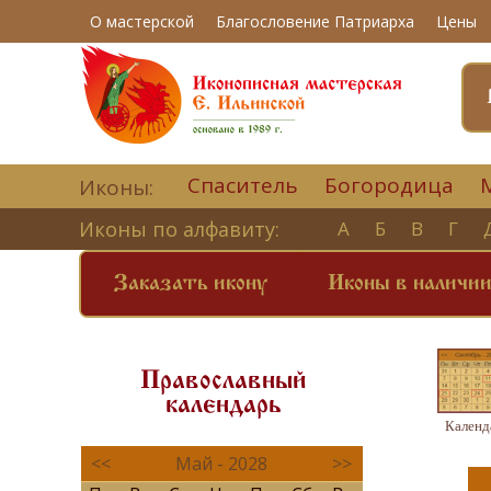
О мастерской
Благословение Патриарха
Цены
Спаситель
Богородица
Иконы:
Иконы по алфавиту:
А
Б
В
Г
Заказать икону
Иконы в наличи
Православный
календарь
Календ
<<
Май - 2028
>>