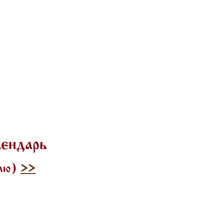
лендарь
илю)
>>