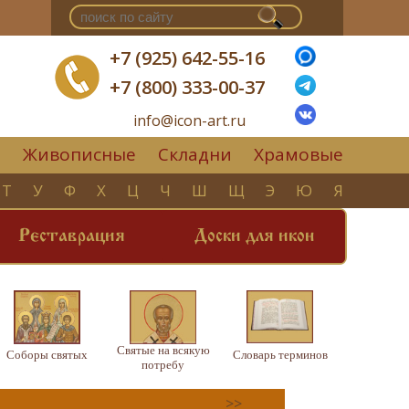
+7 (925) 642-55-16
+7 (800) 333-00-37
info@icon-art.ru
Живописные
Складни
Храмовые
▼
Т
У
Ф
Х
Ц
Ч
Ш
Щ
Э
Ю
Я
Реставрация
Доски для икон
Святые на всякую
Соборы святых
Словарь терминов
потребу
>>