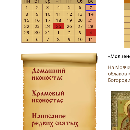
Пн
Вт
Ср
Чт
Пт
Сб
Вс
1
2
3
4
5
6
7
8
9
10
11
12
13
14
15
16
17
18
19
20
21
22
23
24
25
26
27
28
29
30
31
1
2
3
4
5
6
7
8
9
10
11
«Молчен
На Молче
Домашний
облаков 
иконостас
Богородиц
Храмовый
иконостас
Написание
редких святых