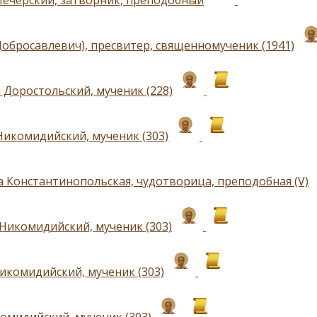
Печерский, затворник, преподобный
Добросавлевич), пресвитер, священномученик (1941)
 Доростольский, мученик (228)
Никомидийский, мученик (303)
а Константинопольская, чудотворица, преподобная (V)
Никомидийский, мученик (303)
икомидийский, мученик (303)