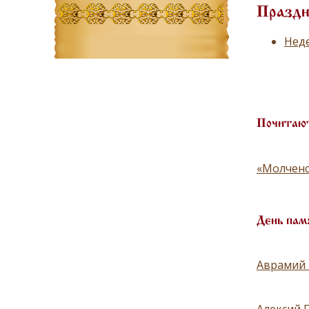
Праздн
Неде
Почитают
«Молченс
День пам
Аврамий 