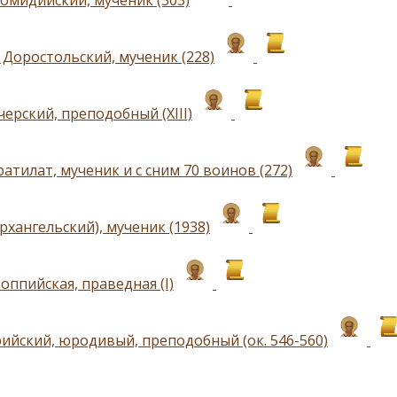
омидийский, мученик (303)
 Доростольский, мученик (228)
ерский, преподобный (XIII)
атилат, мученик и с сним 70 воинов (272)
рхангельский), мученик (1938)
оппийская, праведная (I)
ийский, юродивый, преподобный (ок. 546-560)