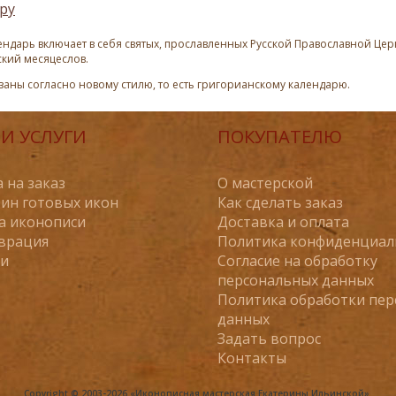
ру
ндарь включает в себя святых, прославленных Русской Православной Церк
ский месяцеслов.
азаны согласно новому стилю, то есть григорианскому календарю.
И УСЛУГИ
ПОКУПАТЕЛЮ
 на заказ
О мастерской
ин готовых икон
Как сделать заказ
а иконописи
Доставка и оплата
врация
Политика конфиденциал
ьи
Согласие на обработку
персональных данных
Политика обработки пе
данных
Задать вопрос
Контакты
Copyright © 2003-2026 «Иконописная мастерская Екатерины Ильинской».