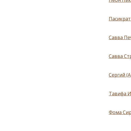
Неон Ник
Пасикрат
Савва Печ
Савва Стр
Сергий (А
Тавифа И
Фома Сир