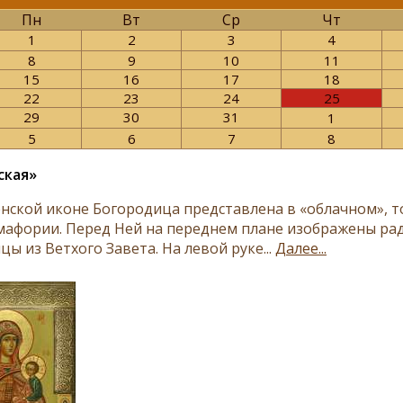
Пн
Вт
Ср
Чт
1
2
3
4
8
9
10
11
15
16
17
18
22
23
24
25
29
30
31
1
5
6
7
8
ская»
нской иконе Богородица представлена в «облачном», 
мафории. Перед Ней на переднем плане изображены раду
ы из Ветхого Завета. На левой руке...
Далее...