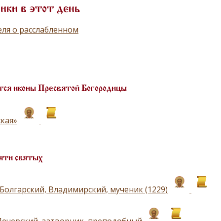
ики в этот день
ля о расслабленном
ся иконы Пресвятой Богородицы
кая»
яти святых
Болгарский, Владимирский, мученик (1229)