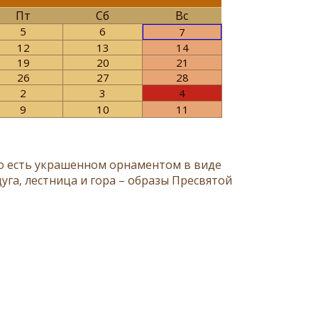
Пт
Сб
Вс
5
6
7
12
13
14
19
20
21
26
27
28
2
3
4
9
10
11
то есть украшенном орнаментом в виде
га, лестница и гора – образы Пресвятой