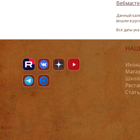
Вебмасте
Данный кале
вошли в рус
Все даты ук
НАШ
Икона
Магаз
Школ
Реста
Стат