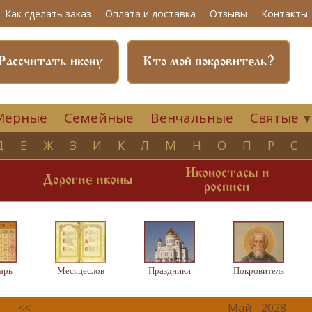
Как сделать заказ
Оплата и доставка
Отзывы
Контакты
Рассчитать икону
Кто мой покровитель?
Мерные
Семейные
Венчальные
Святые
Д
Е
Ж
З
И
К
Л
М
Н
О
П
Р
С
Иконостасы и
и
Дорогие иконы
росписи
арь
Месяцеслов
Праздники
Покровитель
<<
Май - 2028