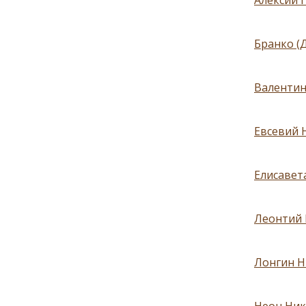
Алексий 
Бранко (
Валентин
Евсевий 
Елисавет
Леонтий 
Лонгин Н