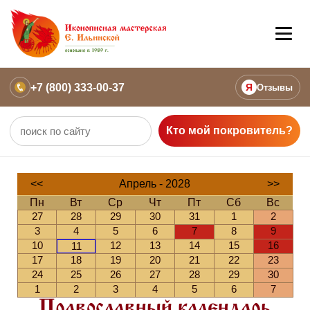
+7 (800) 333-00-37
Я
Отзывы
Кто мой покровитель?
<<
Апрель - 2028
>>
Пн
Вт
Ср
Чт
Пт
Сб
Вс
27
28
29
30
31
1
2
3
4
5
6
7
8
9
10
12
13
14
15
16
11
17
18
19
20
21
22
23
24
25
26
27
28
29
30
1
2
3
4
5
6
7
Православный календарь