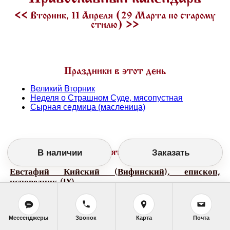
<<
Вторник, 11 Апреля (29 Марта по старому
стилю)
>>
Праздники в этот день
Великий Вторник
Неделя о Страшном Суде, мясопустная
Сырная седмица (масленица)
В наличии
Заказать
День памяти святых
Евстафий Кийский (Вифинский), епископ,
исповедник (IX)
Мессенджеры
Звонок
Карта
Почта