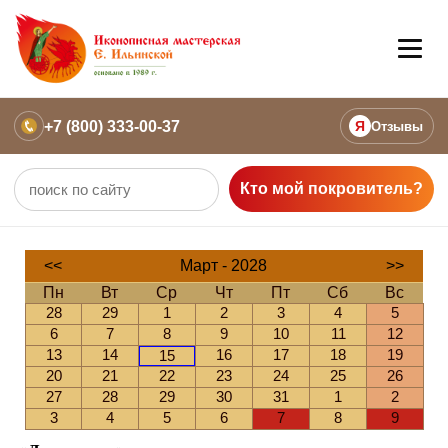
+7 (800) 333-00-37
Я
Отзывы
Кто мой покровитель?
<<
Март - 2028
>>
Пн
Вт
Ср
Чт
Пт
Сб
Вс
28
29
1
2
3
4
5
6
7
8
9
10
11
12
13
14
16
17
18
19
15
20
21
22
23
24
25
26
27
28
29
30
31
1
2
3
4
5
6
7
8
9