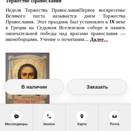
Торжество Православия
Неделя Торжества ПравославияПервое воскресенье
Великого поста называется днем Торжества
Православия. Этот праздник был установлен в IX веке
в Греции на Седьмом Вселенском соборе в память
окончательной победы над врагами православия —
иконоборцами. Учение о почитании...
Далее...
В наличии
Заказать
Православный календарь
Мессенджеры
Звонок
Карта
Почта
<<
Воскресенье, 5 Марта (21 Февраля по
старому стилю)
>>