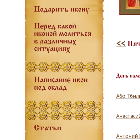
Подарить икону
Перед какой
иконой молиться
в различных
<<
Пятн
ситуациях
День пам
Написание икон
под оклад
Або Тбили
Анастасий
Статьи
Антоний 