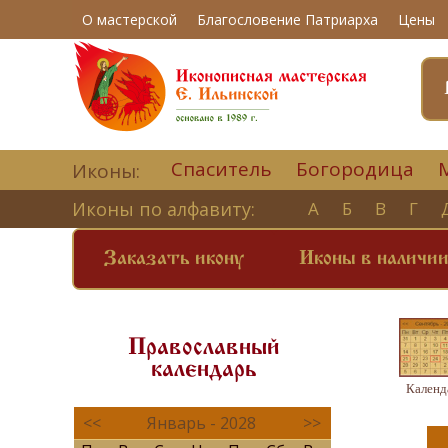
О мастерской
Благословение Патриарха
Цены
Спаситель
Богородица
Иконы:
Иконы по алфавиту:
А
Б
В
Г
Заказать икону
Иконы в наличи
Православный
календарь
Календ
<<
Январь - 2028
>>