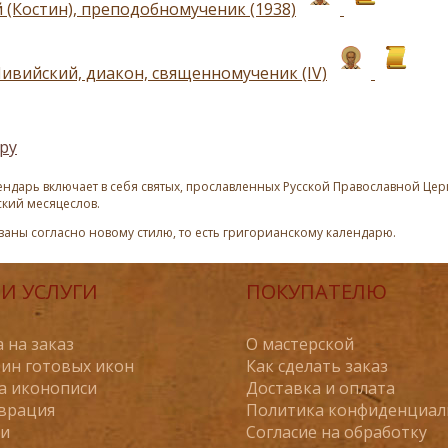
 (Костин), преподобномученик (1938)
ивийский, диакон, священномученик (IV)
ру
ндарь включает в себя святых, прославленных Русской Православной Церк
ский месяцеслов.
азаны согласно новому стилю, то есть григорианскому календарю.
И УСЛУГИ
ПОКУПАТЕЛЮ
 на заказ
О мастерской
ин готовых икон
Как сделать заказ
а иконописи
Доставка и оплата
врация
Политика конфиденциал
ьи
Согласие на обработку