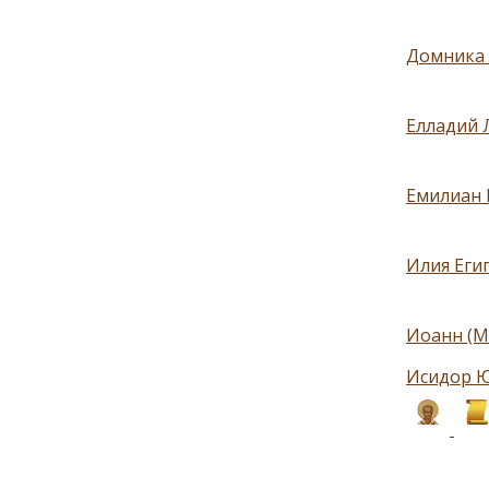
Домника 
Елладий 
Емилиан 
Илия Еги
Иоанн (М
Исидор Ю