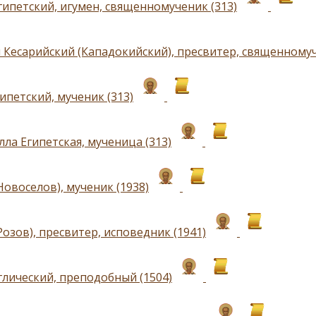
гипетский, игумен, священномученик (313)
 Кесарийский (Кападокийский), пресвитер, священномуч
ипетский, мученик (313)
ла Египетская, мученица (313)
овоселов), мученик (1938)
озов), пресвитер, исповедник (1941)
глический, преподобный (1504)