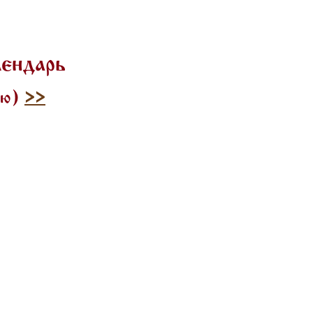
лендарь
илю)
>>