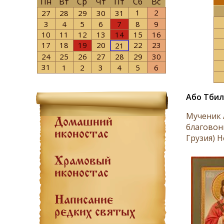
Пн
Вт
Ср
Чт
Пт
Сб
Вс
1
2
27
28
29
30
31
3
4
5
6
7
8
9
10
11
12
13
14
15
16
17
18
19
20
22
23
21
24
25
26
27
28
29
30
31
1
2
3
4
5
6
Або Тбил
Мученик А
Домашний
благовон
иконостас
Грузия) Н
Храмовый
иконостас
Написание
редких святых