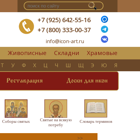
+7 (925) 642-55-16
+7 (800) 333-00-37
info@icon-art.ru
Живописные
Складни
Храмовые
▼
Т
У
Ф
Х
Ц
Ч
Ш
Щ
Э
Ю
Я
Реставрация
Доски для икон
Святые на всякую
Соборы святых
Словарь терминов
потребу
>>