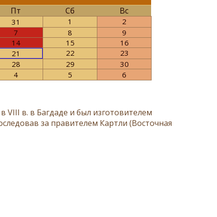
Пт
Сб
Вс
1
2
31
7
8
9
14
15
16
22
23
21
28
29
30
4
5
6
 VIII в. в Багдаде и был изготовителем
 последовав за правителем Картли (Восточная