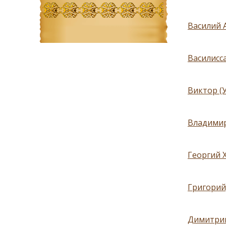
Василий 
Василисс
Виктор (
Владимир
Георгий Х
Григорий,
Димитрий