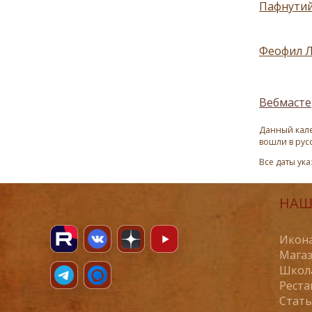
Пафнутий
Феофил Л
Вебмасте
Данный кале
вошли в рус
Все даты ук
НАШ
Икона
Магаз
Школ
Реста
Стат