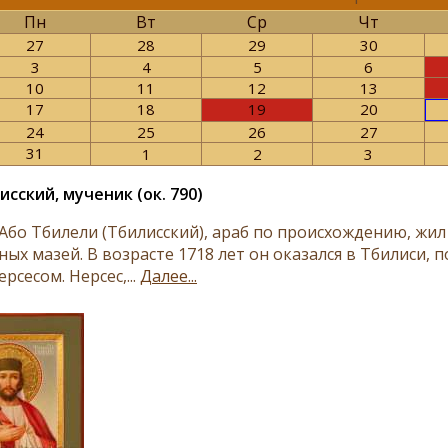
Пн
Вт
Ср
Чт
27
28
29
30
3
4
5
6
10
11
12
13
17
18
19
20
24
25
26
27
31
1
2
3
исский, мученик (ок. 790)
бо Тбилели (Тбилисский), араб по происхождению, жил в
ных мазей. В возрасте 1718 лет он оказался в Тбилиси,
ерсесом. Нерсес,...
Далее...