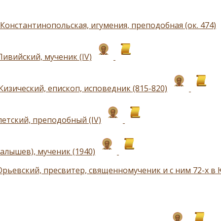
Константинопольская, игумения, преподобная (ок. 474)
Ливийский, мученик (IV)
Кизический, епископ, исповедник (815-820)
петский, преподобный (IV)
алышев), мученик (1940)
рьевский, пресвитер, священномученик и с ним 72-х в