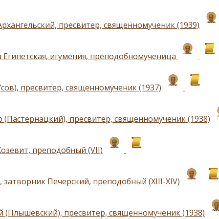
Архангельский, пресвитер, священномученик (1939)
а Египетская, игумения, преподобномученица
Усов), пресвитер, священномученик (1937)
 (Пастернацкий), пресвитер, священномученик (1938)
озевит, преподобный (VII)
 затворник Печерский, преподобный (XIII-XIV)
 (Плышевский), пресвитер, священномученик (1938)