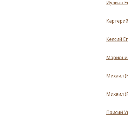
Иулиан Е
Картерий
Келсий Ег
Марионил
Михаил (Н
Михаил (Р
Паисий У