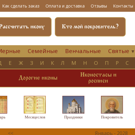
Как сделать заказ
Оплата и доставка
Отзывы
Контакты
Рассчитать икону
Кто мой покровитель?
Мерные
Семейные
Венчальные
Святые
Д
Е
Ж
З
И
К
Л
М
Н
О
П
Р
С
Иконостасы и
и
Дорогие иконы
росписи
арь
Месяцеслов
Праздники
Покровитель
<<
Январь - 2028