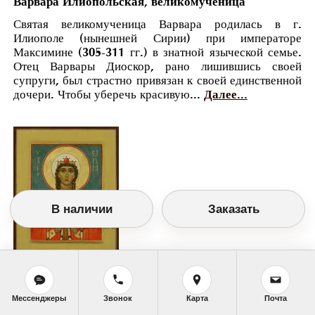
Варвара Илиопольская, великомученица
Святая великомученица Варвара родилась в г.
Илиополе (нынешней Сирии) при императоре
Максимине (305-311 гг.) в знатной языческой семье.
Отец Варвары Диоскор, рано лишившись своей
супруги, был страстно привязан к своей единственной
дочери. Чтобы уберечь красивую...
Далее...
В наличии
Заказать
Православный календарь
<<
Пятница, 17 Декабря (4 Декабря по старому
Мессенджеры
Звонок
Карта
Почта
стилю)
>>