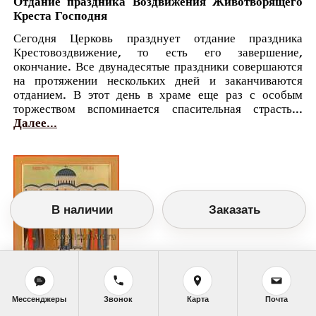
Отдание праздника Воздвижения Животворящего
Креста Господня
Сегодня Церковь празднует отдание праздника
Крестовоздвижение, то есть его завершение,
окончание. Все двунадесятые праздники совершаются
на протяжении нескольких дней и заканчиваются
отданием. В этот день в храме еще раз с особым
торжеством вспоминается спасительная страсть...
Далее...
В наличии
Заказать
Православный календарь
Мессенджеры
Звонок
Карта
Почта
<<
Понедельник, 4 Октября (21 Сентября по
старому стилю)
>>