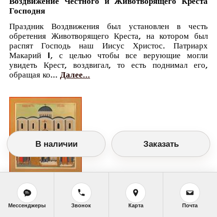
Воздвижение Честного и Животворящего Креста
Господня
Праздник Воздвижения был установлен в честь
обретения Животворящего Креста, на котором был
распят Господь наш Иисус Христос. Патриарх
Макарий I, с целью чтобы все верующие могли
увидеть Крест, воздвигал, то есть поднимал его,
обращая ко...
Далее...
В наличии
Заказать
Православный календарь
<<
Понедельник, 27 Сентября (14 Сентября по
Мессенджеры
Звонок
Карта
Почта
старому стилю)
>>