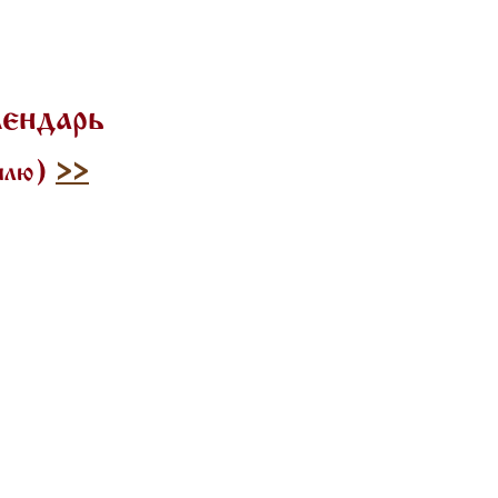
лендарь
тилю)
>>