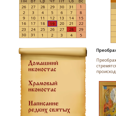
Пн
Вт
Ср
Чт
Пт
Сб
Вс
1
26
27
28
29
30
31
2
3
4
5
6
7
8
9
10
11
12
13
14
15
16
17
18
20
21
22
19
23
24
25
26
27
28
29
30
31
1
2
3
4
5
Преобра
Преображ
Домашний
стремятся
иконостас
происход
Храмовый
иконостас
Написание
редких святых