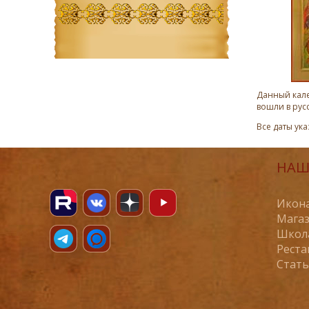
Данный кале
вошли в рус
Все даты ук
НАШ
Икона
Магаз
Школ
Реста
Стат