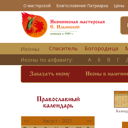
О мастерской
Благословение Патриарха
Цены
Спаситель
Богородица
Иконы:
Иконы по алфавиту:
А
Б
В
Г
Заказать икону
Иконы в наличи
Православный
календарь
Календ
<<
Август - 2027
>>