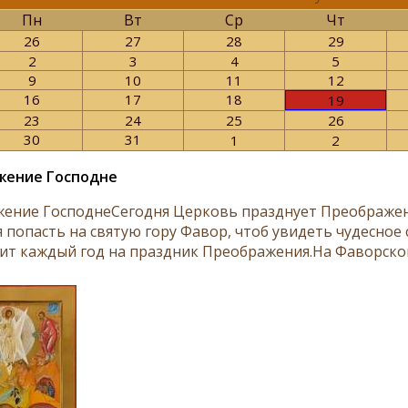
Пн
Вт
Ср
Чт
26
27
28
29
2
3
4
5
9
10
11
12
16
17
18
19
23
24
25
26
30
31
1
2
жение Господне
ение ГосподнеСегодня Церковь празднует Преображени
 попасть на святую гору Фавор, чтоб увидеть чудесное 
ит каждый год на праздник Преображения.На Фаворской 