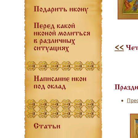
Подарить икону
Перед какой
иконой молиться
в различных
<<
Четв
ситуациях
Написание икон
под оклад
Праздн
Пре
Статьи