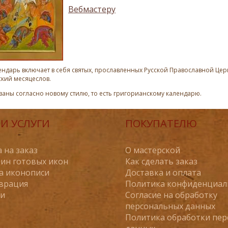
Вебмастеру
ндарь включает в себя святых, прославленных Русской Православной Церк
ский месяцеслов.
азаны согласно новому стилю, то есть григорианскому календарю.
И УСЛУГИ
ПОКУПАТЕЛЮ
 на заказ
О мастерской
ин готовых икон
Как сделать заказ
а иконописи
Доставка и оплата
врация
Политика конфиденциал
ьи
Согласие на обработку
персональных данных
Политика обработки пе