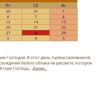
Пт
Сб
Вс
1
30
31
6
7
8
13
14
15
20
21
22
27
28
29
3
4
5
е Господне. В этот день тысячи паломников
схождение белого облака на рассвете, которое
горе Господь...
Далее...