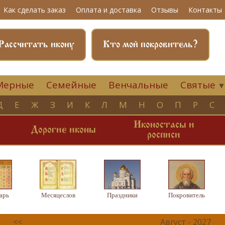
Как сделать заказ
Оплата и доставка
Отзывы
Контакты
Рассчитать икону
Кто мой покровитель?
Мерные
Семейные
Венчальные
Святые
Д
Е
Ж
З
И
К
Л
М
Н
О
П
Р
С
Иконостасы и
и
Дорогие иконы
росписи
арь
Месяцеслов
Праздники
Покровитель
<<
Август - 2027