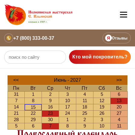
+7 (800) 333-00-37
Я
Отзывы
Кто мой покровитель?
<<
Июнь - 2027
>>
Пн
Вт
Ср
Чт
Пт
Сб
Вс
31
1
2
3
4
5
6
7
8
9
10
11
12
13
14
16
17
18
19
20
15
21
22
23
24
25
26
27
28
29
30
1
2
3
4
5
6
7
8
9
10
11
Православный календарь