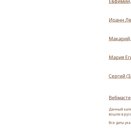
Евфимий,
Иоанн Ле
Макарий,
Мария Ег
Сергий (
Вебмасте
Данный кале
вошли в рус
Все даты ук