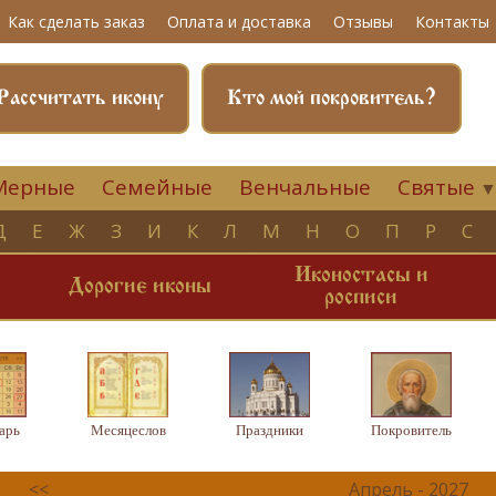
Как сделать заказ
Оплата и доставка
Отзывы
Контакты
Рассчитать икону
Кто мой покровитель?
Мерные
Семейные
Венчальные
Святые
Д
Е
Ж
З
И
К
Л
М
Н
О
П
Р
С
Иконостасы и
и
Дорогие иконы
росписи
арь
Месяцеслов
Праздники
Покровитель
<<
Апрель - 2027