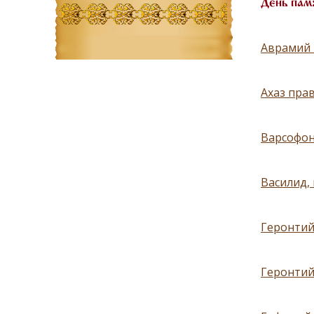
День пам
Аврамий 
Ахаз пра
Варсофон
Василид, 
Геронтий,
Геронтий,