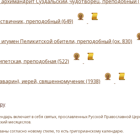
 архимандрит Суздальский, чудотворец, преподобный (
ствичник, преподобный (649)
 игумен Пеликитской обители, преподобный (ок. 830)
ипетская, преподобная (522)
Заварин), иерей, священномученик (1938)
ру
ндарь включает в себя святых, прославленных Русской Православной Церк
ский месяцеслов.
азаны согласно новому стилю, то есть григорианскому календарю.