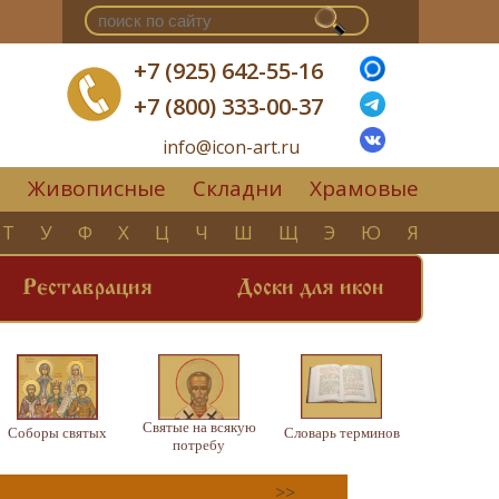
+7 (925) 642-55-16
+7 (800) 333-00-37
info@icon-art.ru
Живописные
Складни
Храмовые
▼
Т
У
Ф
Х
Ц
Ч
Ш
Щ
Э
Ю
Я
Реставрация
Доски для икон
Святые на всякую
Соборы святых
Словарь терминов
потребу
>>