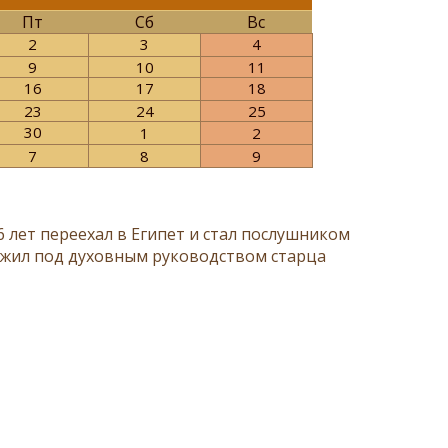
Пт
Сб
Вс
2
3
4
9
10
11
16
17
18
23
24
25
30
1
2
7
8
9
 лет переехал в Египет и стал послушником
рожил под духовным руководством старца