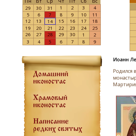
Пн
Вт
Ср
Чт
Пт
Сб
Вс
1
2
3
4
29
30
31
5
6
7
8
9
10
11
12
13
15
16
17
18
14
19
20
21
22
23
24
25
26
27
28
29
30
1
2
3
4
5
6
7
8
9
Иоанн Ле
Родился 
Домашний
монастыр
иконостас
Мартирия 
Храмовый
иконостас
Написание
редких святых