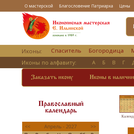
О мастерской
Благословение Патриарха
Цены
Спаситель
Богородица
Иконы:
Иконы по алфавиту:
А
Б
В
Г
Заказать икону
Иконы в наличи
Православный
календарь
Календ
<<
Апрель - 2027
>>