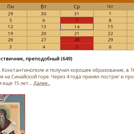
Пн
Вт
Ср
Чт
1
29
30
31
5
6
7
8
12
13
15
14
19
20
21
22
26
27
28
29
3
4
5
6
ствичник, преподобный (649)
в Константинополе и получил хорошее образование, в 16
я на Синайской горе. Через 4 года принял постриг и п
еще 15 лет....
Далее...