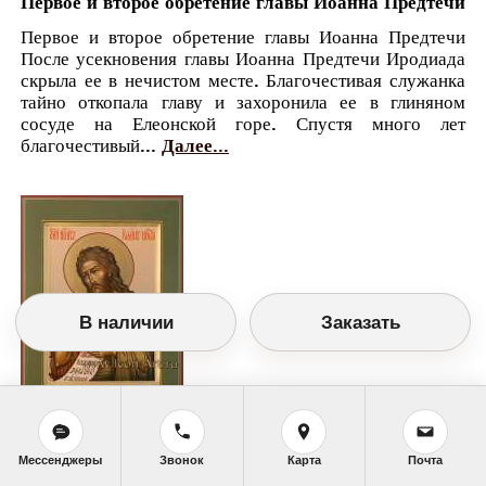
Первое и второе обретение главы Иоанна Предтечи
Первое и второе обретение главы Иоанна Предтечи
После усекновения главы Иоанна Предтечи Иродиада
скрыла ее в нечистом месте. Благочестивая служанка
тайно откопала главу и захоронила ее в глиняном
сосуде на Елеонской горе. Спустя много лет
благочестивый...
Далее...
В наличии
Заказать
Православный календарь
Мессенджеры
Звонок
Карта
Почта
<<
Вторник, 9 Марта (24 Февраля по старому
стилю)
>>