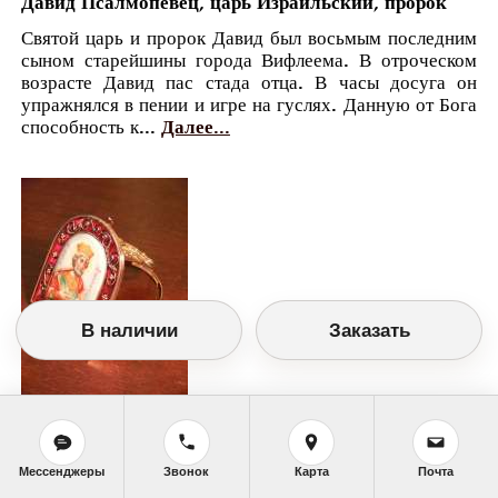
Давид Псалмопевец, царь Израильский, пророк
Святой царь и пророк Давид был восьмым последним
сыном старейшины города Вифлеема. В отроческом
возрасте Давид пас стада отца. В часы досуга он
упражнялся в пении и игре на гуслях. Данную от Бога
способность к...
Далее...
В наличии
Заказать
Православный календарь
<<
Воскресенье, 17 Января (4 Января по
старому стилю)
>>
Мессенджеры
Звонок
Карта
Почта