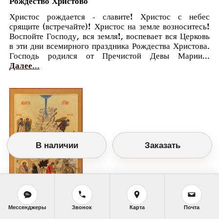
Рождество Христово
Христос рождается - славите! Христос с небес
срящите (встречайте)! Христос на земле возноситесь!
Воспойте Господу, вся земля!, воспевает вся Церковь
в эти дни всемирного праздника Рождества Христова.
Господь родился от Пречистой Девы Марии...
Далее...
В наличии
Заказать
Православный календарь
Мессенджеры
Звонок
Карта
Почта
<<
Четверг, 7 Января (25 Декабря по старому