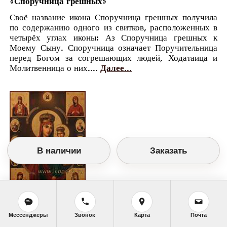
«Споручница грешных»
Своё название икона Споручница грешных получила
по содержанию одного из свитков, расположенных в
четырёх углах иконы: Аз Споручница грешных к
Моему Сыну. Споручница означает Поручительница
перед Богом за согрешающих людей, Ходатаица и
Молитвенница о них....
Далее...
В наличии
Заказать
Православный календарь
Мессенджеры
Звонок
Карта
Почта
<<
Четверг, 11 Июня (29 Мая по старому