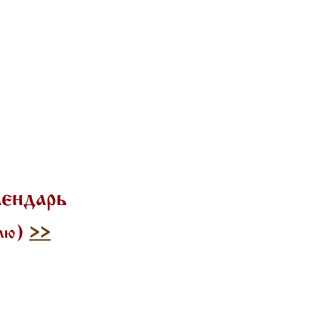
лендарь
илю)
>>