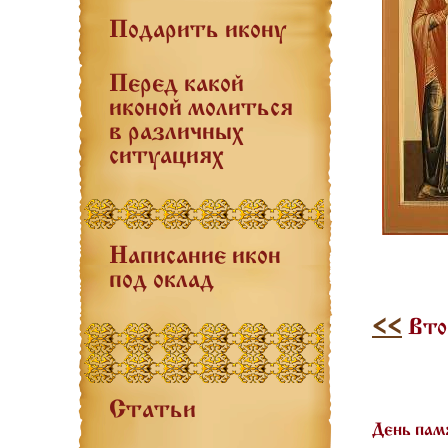
Подарить икону
Перед какой
иконой молиться
в различных
ситуациях
Написание икон
под оклад
<<
Вто
Статьи
День пам