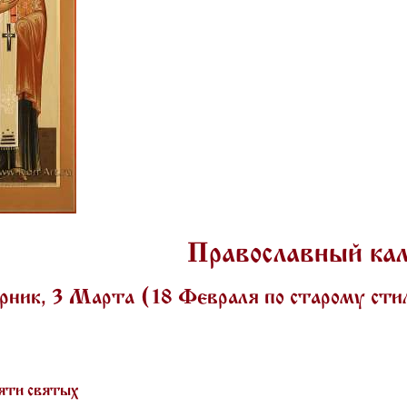
Православный ка
рник, 3 Марта (18 Февраля по старому ст
яти святых