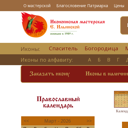
О мастерской
Благословение Патриарха
Цены
Спаситель
Богородица
Иконы:
Иконы по алфавиту:
А
Б
В
Г
Заказать икону
Иконы в наличи
Православный
календарь
Календ
<<
Март - 2026
>>