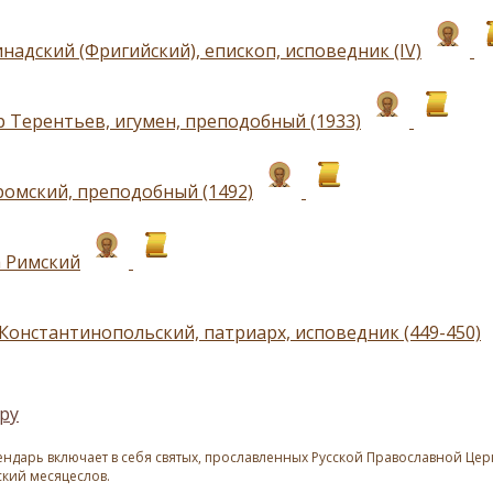
надский (Фригийский), епископ, исповедник (IV)
 Терентьев, игумен, преподобный (1933)
ромский, преподобный (1492)
а Римский
Константинопольский, патриарх, исповедник (449-450)
ру
ндарь включает в себя святых, прославленных Русской Православной Церк
ский месяцеслов.