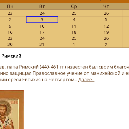
Пн
Вт
Ср
Чт
23
24
25
26
2
4
5
3
9
10
11
12
16
17
18
19
23
24
25
26
30
31
1
2
а Римский
в, папа Римский (440-461 гг.) известен был своим благ
анно защищал Православное учение от манихейской и ев
нии ереси Евтихия на Четвертом...
Далее...