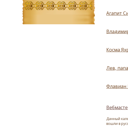
Агапит Си
Владимир
Косма Ях
Лев, пап
Флавиан 
Вебмасте
Данный кале
вошли в рус