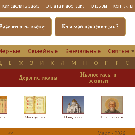
Как сделать заказ
Оплата и доставка
Отзывы
Контакты
Рассчитать икону
Кто мой покровитель?
Мерные
Семейные
Венчальные
Святые
Д
Е
Ж
З
И
К
Л
М
Н
О
П
Р
С
Иконостасы и
и
Дорогие иконы
росписи
арь
Месяцеслов
Праздники
Покровитель
<<
Март - 2026