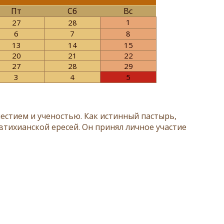
Пт
Сб
Вс
1
27
28
6
7
8
13
14
15
20
21
22
27
28
29
3
4
5
очестием и ученостью. Как истинный пастырь,
тихианской ересей. Он принял личное участие