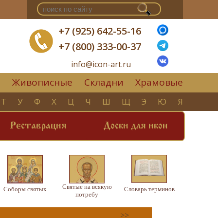
+7 (925) 642-55-16
+7 (800) 333-00-37
info@icon-art.ru
Живописные
Складни
Храмовые
▼
Т
У
Ф
Х
Ц
Ч
Ш
Щ
Э
Ю
Я
Реставрация
Доски для икон
Святые на всякую
Соборы святых
Словарь терминов
потребу
>>