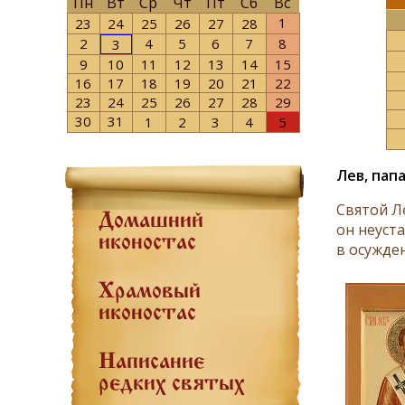
Пн
Вт
Ср
Чт
Пт
Сб
Вс
1
23
24
25
26
27
28
2
4
5
6
7
8
3
9
10
11
12
13
14
15
16
17
18
19
20
21
22
23
24
25
26
27
28
29
30
31
1
2
3
4
5
Лев, пап
Святой Ле
Домашний
он неуст
иконостас
в осужде
Храмовый
иконостас
Написание
редких святых