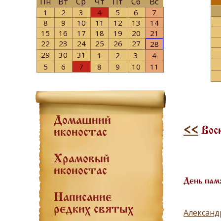
Пн
Вт
Ср
Чт
Пт
Сб
Вс
1
2
3
4
5
6
7
8
9
10
11
12
13
14
15
16
17
18
19
20
21
22
23
24
25
26
27
28
29
30
31
1
2
3
4
5
6
7
8
9
10
11
Домашний
<<
Воск
иконостас
Храмовый
иконостас
День пам
Написание
редких святых
Александ