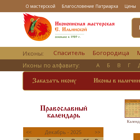
О мастерской
Благословение Патриарха
Цены
Спаситель
Богородица
Иконы:
Иконы по алфавиту:
А
Б
В
Г
Заказать икону
Иконы в наличи
Православный
календарь
Календ
<<
Декабрь - 2025
>>