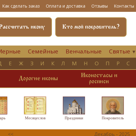
Как сделать заказ
Оплата и доставка
Отзывы
Контакты
Рассчитать икону
Кто мой покровитель?
Мерные
Семейные
Венчальные
Святые
Д
Е
Ж
З
И
К
Л
М
Н
О
П
Р
С
Иконостасы и
и
Дорогие иконы
росписи
арь
Месяцеслов
Праздники
Покровитель
<<
Декабрь - 2025