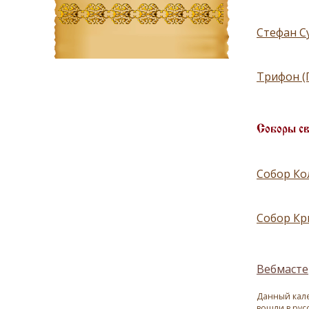
Стефан Су
Трифон (
Соборы с
Собор Ко
Собор Кр
Вебмасте
Данный кале
вошли в рус