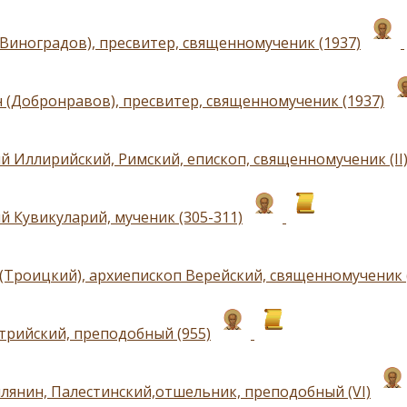
(Виноградов), пресвитер, священномученик (1937)
 (Добронравов), пресвитер, священномученик (1937)
й Иллирийский, Римский, епископ, священномученик (II
й Кувикуларий, мученик (305-311)
(Троицкий), архиепископ Верейский, священномученик 
трийский, преподобный (955)
лянин, Палестинский,отшельник, преподобный (VI)