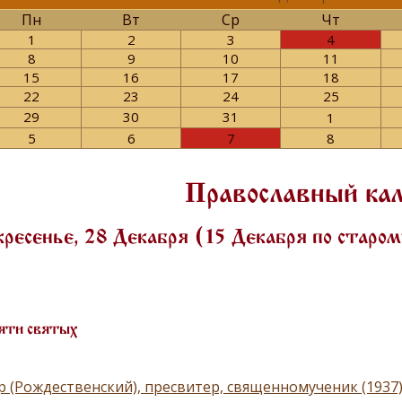
Пн
Вт
Ср
Чт
1
2
3
4
8
9
10
11
15
16
17
18
22
23
24
25
29
30
31
1
5
6
7
8
Православный ка
ресенье, 28 Декабря (15 Декабря по старо
яти святых
р (Рождественский), пресвитер, священномученик (1937