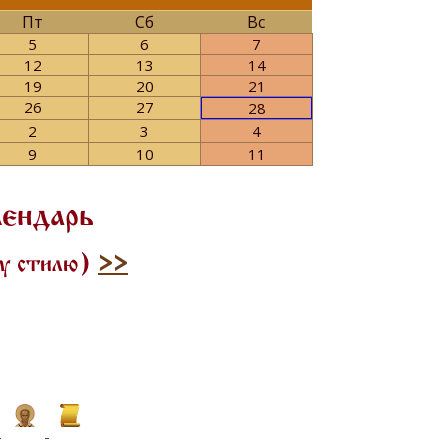
Пт
Сб
Вс
5
6
7
12
13
14
19
20
21
26
27
28
2
3
4
9
10
11
лендарь
му стилю)
>>
)