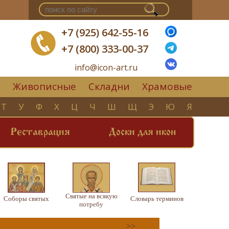
+7 (925) 642-55-16
+7 (800) 333-00-37
info@icon-art.ru
Живописные
Складни
Храмовые
▼
Т
У
Ф
Х
Ц
Ч
Ш
Щ
Э
Ю
Я
Реставрация
Доски для икон
Святые на всякую
Соборы святых
Словарь терминов
потребу
>>