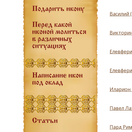
Подарить икону
Василий 
Перед какой
иконой молиться
Викторин
в различных
ситуациях
Елевфери
Елевфери
Написание икон
под оклад
Иларион 
Павел Ла
Статьи
Пард Рим