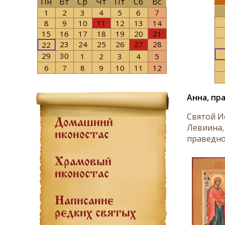
Пн
Вт
Ср
Чт
Пт
Сб
Вс
1
2
3
4
5
6
7
8
9
10
11
12
13
14
15
16
17
18
19
20
21
23
24
25
26
27
28
22
29
30
1
2
3
4
5
6
7
8
9
10
11
12
Анна, пр
Святой И
Домашний
Левиина,
иконостас
праведно
Храмовый
иконостас
Написание
редких святых