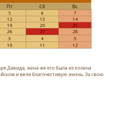
Пт
Сб
Вс
5
6
7
12
13
14
19
20
21
26
27
28
3
4
5
10
11
12
я Давида, жена же его была из колена
ейском и вели благочестивую жизнь. За свою