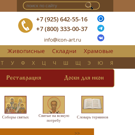
+7 (925) 642-55-16
+7 (800) 333-00-37
info@icon-art.ru
Живописные
Складни
Храмовые
▼
Т
У
Ф
Х
Ц
Ч
Ш
Щ
Э
Ю
Я
Реставрация
Доски для икон
Святые на всякую
Соборы святых
Словарь терминов
потребу
>>