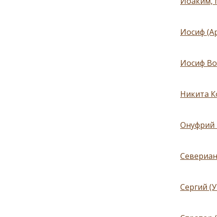
Иоаким, 
Иосиф (А
Иосиф Во
Никита К
Онуфрий 
Севериан
Сергий (