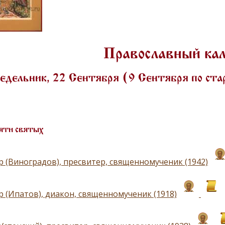
Православный ка
едельник, 22 Сентября (9 Сентября по ст
яти святых
р (Виноградов), пресвитер, священномученик (1942)
р (Ипатов), диакон, священномученик (1918)