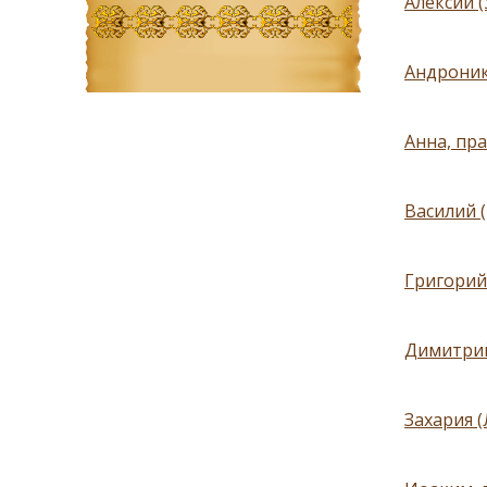
Алексий (
Андроник
Анна, пр
Василий 
Григорий
Димитрий
Захария 