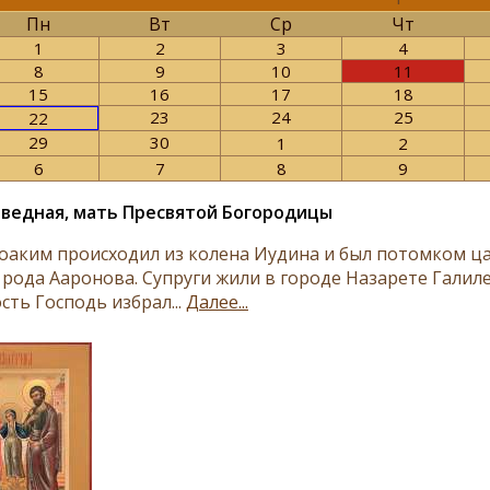
Пн
Вт
Ср
Чт
1
2
3
4
8
9
10
11
15
16
17
18
23
24
25
22
29
30
1
2
6
7
8
9
аведная, мать Пресвятой Богородицы
оаким происходил из колена Иудина и был потомком цар
 рода Ааронова. Супруги жили в городе Назарете Галил
сть Господь избрал...
Далее...