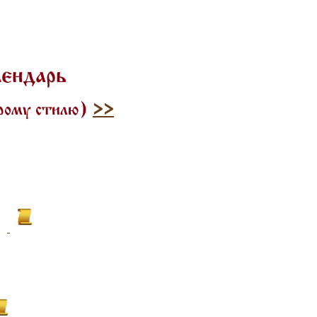
лендарь
арому стилю)
>>