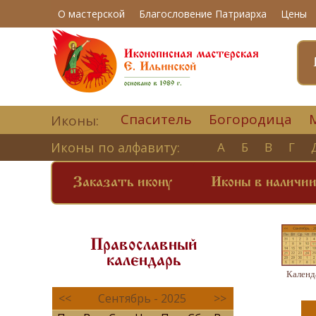
О мастерской
Благословение Патриарха
Цены
Спаситель
Богородица
Иконы:
Иконы по алфавиту:
А
Б
В
Г
Заказать икону
Иконы в наличи
Православный
календарь
Календ
<<
Сентябрь - 2025
>>