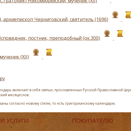
(Стратоник) Никомидийский, мученик (ХII)
, архиепископ Черниговский, святитель (1696)
споведник, постник, преподобный (ок.300)
мученик (ХII)
ру
ндарь включает в себя святых, прославленных Русской Православной Церк
ский месяцеслов.
азаны согласно новому стилю, то есть григорианскому календарю.
И УСЛУГИ
ПОКУПАТЕЛЮ