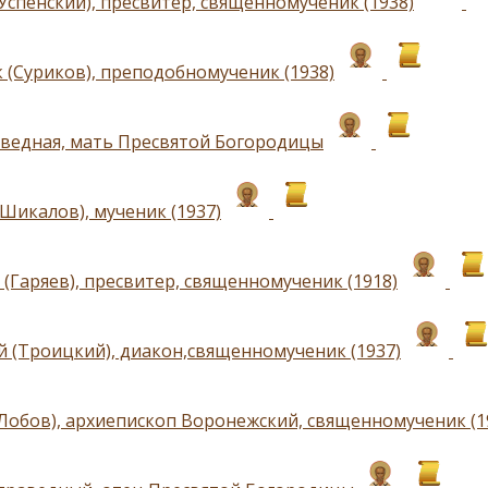
Успенский), пресвитер, священномученик (1938)
 (Суриков), преподобномученик (1938)
аведная, мать Пресвятой Богородицы
(Шикалов), мученик (1937)
 (Гаряев), пресвитер, священномученик (1918)
 (Троицкий), диакон,священномученик (1937)
(Лобов), архиепископ Воронежский, священномученик (1