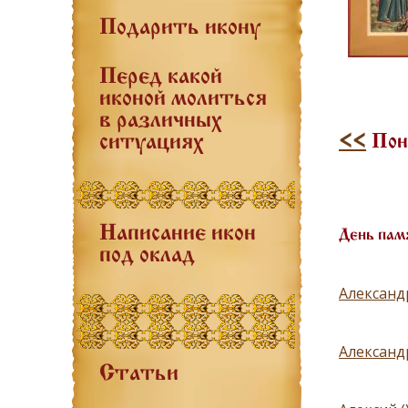
Подарить икону
Перед какой
иконой молиться
в различных
<<
Пон
ситуациях
Написание икон
День пам
под оклад
Александ
Александ
Статьи