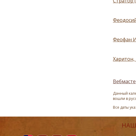
Стратор 
Феодосий
Феофан И
Харитон, 
Вебмасте
Данный кале
вошли в рус
Все даты ук
НАШ