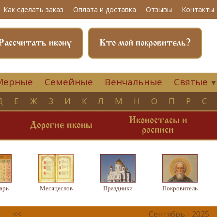
Как сделать заказ
Оплата и доставка
Отзывы
Контакты
Рассчитать икону
Кто мой покровитель?
Мерные
Семейные
Венчальные
Святые
Д
Е
Ж
З
И
К
Л
М
Н
О
П
Р
С
Иконостасы и
и
Дорогие иконы
росписи
арь
Месяцеслов
Праздники
Покровитель
<<
Сентябрь - 2025