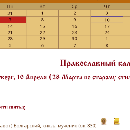
Пн
Вт
Ср
Чт
1
2
3
31
7
8
9
10
14
15
16
17
21
22
23
24
28
29
30
1
5
6
7
8
Православный ка
верг, 10 Апреля (28 Марта по старому ст
яти святых
авот) Болгарский, князь, мученик (ок. 830)