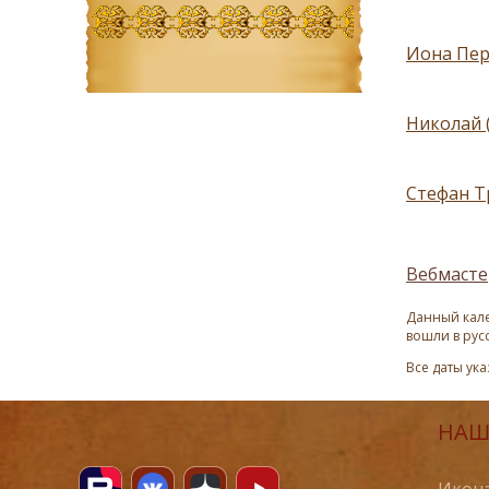
Иона Перс
Николай 
Стефан Тр
Вебмасте
Данный кале
вошли в рус
Все даты ук
НАШ