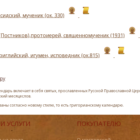
идский, мученик (ок. 330)
(Постников),протоиерей, священномученик (1931)
иглийский, игумен, исповедник (ок.815)
ру
ндарь включает в себя святых, прославленных Русской Православной Церк
ский месяцеслов.
азаны согласно новому стилю, то есть григорианскому календарю.
И УСЛУГИ
ПОКУПАТЕЛЮ