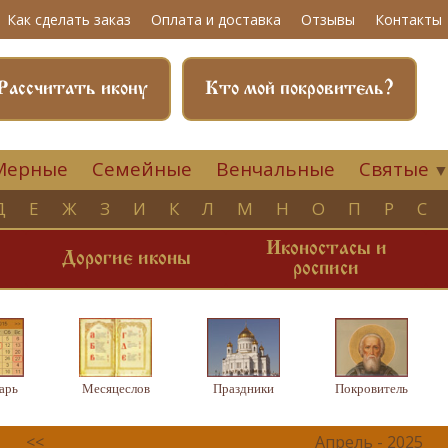
Как сделать заказ
Оплата и доставка
Отзывы
Контакты
Рассчитать икону
Кто мой покровитель?
Мерные
Семейные
Венчальные
Святые
Д
Е
Ж
З
И
К
Л
М
Н
О
П
Р
С
Иконостасы и
и
Дорогие иконы
росписи
арь
Месяцеслов
Праздники
Покровитель
<<
Апрель - 2025