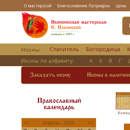
О мастерской
Благословение Патриарха
Цены
Спаситель
Богородица
Иконы:
Иконы по алфавиту:
А
Б
В
Г
Заказать икону
Иконы в наличи
Православный
календарь
Календ
<<
Апрель - 2025
>>