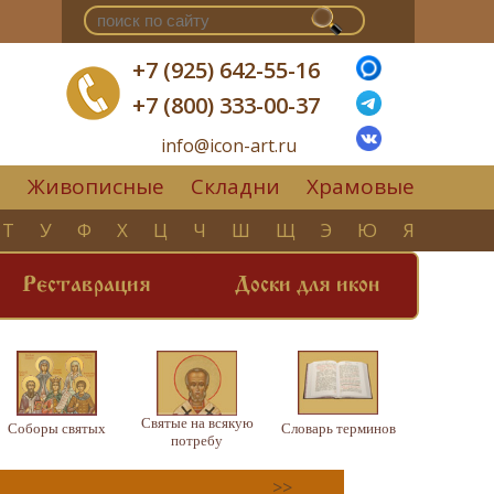
+7 (925) 642-55-16
+7 (800) 333-00-37
info@icon-art.ru
Живописные
Складни
Храмовые
▼
Т
У
Ф
Х
Ц
Ч
Ш
Щ
Э
Ю
Я
Реставрация
Доски для икон
Святые на всякую
Соборы святых
Словарь терминов
потребу
>>