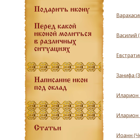
Подарить икону
Варахасий
Перед какой
иконой молиться
Василий 
в различных
ситуациях
Евстрати
Занифа (З
Написание икон
под оклад
Иларион 
Иларион 
Статьи
Иоанн (Че