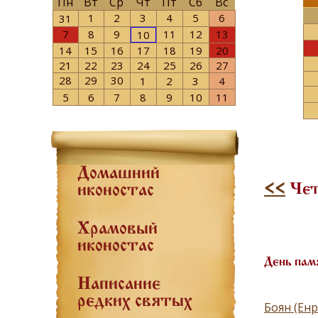
Пн
Вт
Ср
Чт
Пт
Сб
Вс
1
2
3
4
5
6
31
7
8
9
11
12
13
10
14
15
16
17
18
19
20
21
22
23
24
25
26
27
28
29
30
1
2
3
4
5
6
7
8
9
10
11
Домашний
<<
Чет
иконостас
Храмовый
иконостас
День пам
Написание
редких святых
Боян (Енр