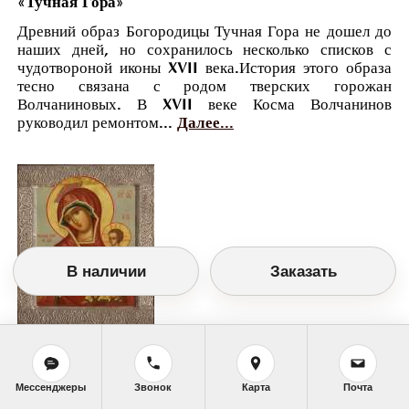
«Тучная Гора»
Древний образ Богородицы Тучная Гора не дошел до
наших дней, но сохранилось несколько списков с
чудотвороной иконы XVII века.История этого образа
тесно связана с родом тверских горожан
Волчаниновых. В XVII веке Косма Волчанинов
руководил ремонтом...
Далее...
В наличии
Заказать
Православный календарь
<<
Воскресенье, 6 Апреля (24 Марта по
старому стилю)
>>
Мессенджеры
Звонок
Карта
Почта