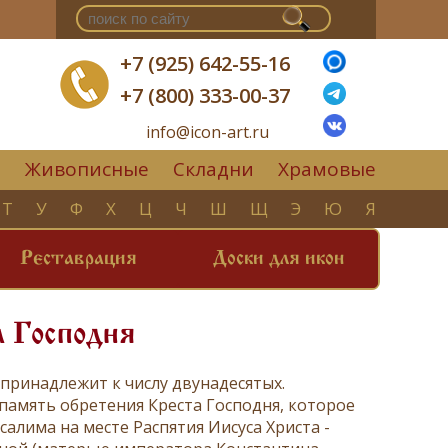
+7 (925) 642-55-16
+7 (800) 333-00-37
info@icon-art.ru
Живописные
Складни
Храмовые
▼
Т
У
Ф
Х
Ц
Ч
Ш
Щ
Э
Ю
Я
Реставрация
Доски для икон
 Господня
 принадлежит к числу
двунадесятых
.
н в память обретения Креста Господня, которое
салима на месте Распятия Иисуса Христа -