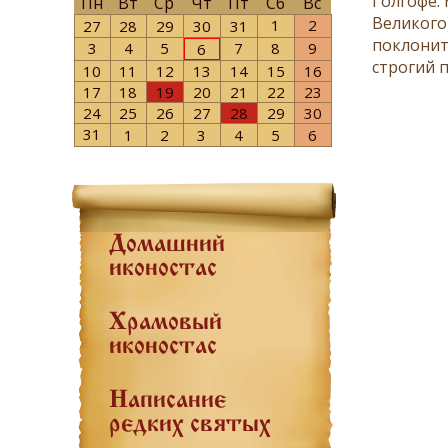
Голгофе.
Пн
Вт
Ср
Чт
Пт
Сб
Вс
Великого
1
2
27
28
29
30
31
поклонит
3
4
5
7
8
9
6
строгий
п
10
11
12
13
14
15
16
17
18
19
20
21
22
23
24
25
26
27
28
29
30
31
1
2
3
4
5
6
Домашний
иконостас
Храмовый
иконостас
Написание
редких святых