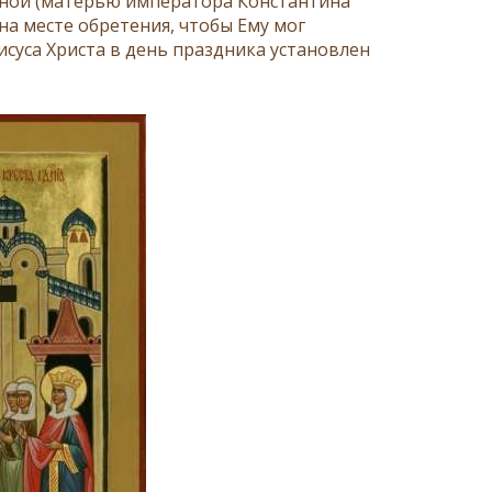
ной
(матерью императора
Константина
на месте обретения, чтобы Ему мог
суса Христа в день праздника установлен