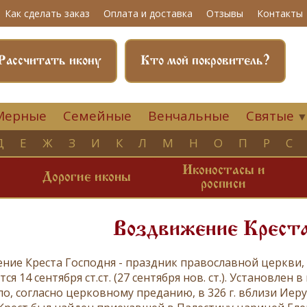
Как сделать заказ
Оплата и доставка
Отзывы
Контакты
Рассчитать икону
Кто мой покровитель?
Мерные
Семейные
Венчальные
Святые
Д
Е
Ж
З
И
К
Л
М
Н
О
П
Р
С
Иконостасы и
и
Дорогие иконы
росписи
Воздвижение Креста
ние Креста Господня
- праздник православной церкви,
ся 14 сентября ст.ст. (27 сентября нов. ст.). Установле
о, согласно церковному преданию, в 326 г. вблизи Иеру