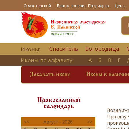
О мастерской
Благословение Патриарха
Цены
Спаситель
Богородица
Иконы:
Иконы по алфавиту:
А
Б
В
Г
Заказать икону
Иконы в наличи
Православный
календарь
Воздвиже
Празднует
<<
Август - 2026
>>
произошл