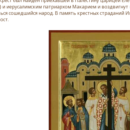
 Крест был найден приехавшей в Палестину царицей
Еле
) и иерусалимским патриархом Макарием и воздвигнут 
ься сошедшийся народ. В память крестных страданий Ии
ост
.