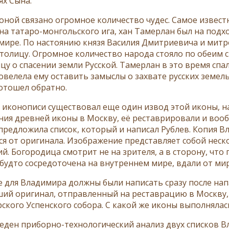
ях Сына.
коной связано огромное количество чудес. Самое извест
на татаро-монгольского ига, хан Тамерлан был на подх
мире. По настоянию князя Василия Дмитриевича и митр
столицу. Огромное количество народа стояло по обеим 
у о спасении земли Русской. Тамерлан в это время спал
повелела ему оставить замыслы о захвате русских земел
отошел обратно.
й иконописи существовал еще один извод этой иконы, 
ния древней иконы в Москву, её реставрировали и воо
предложила список, который и написал Рублев. Копия 
ся от оригинала. Изображение представляет собой нес
й. Богородица смотрит не на зрителя, а в сторону, чт
 будто сосредоточена на внутреннем мире, вдали от мир
е для Владимира должны были написать сразу после напа
ий оригинал, отправленный на реставрацию в Москву,
ского Успенского собора. С какой же иконы выполнялас
еден приборно-технологический анализ двух списков В