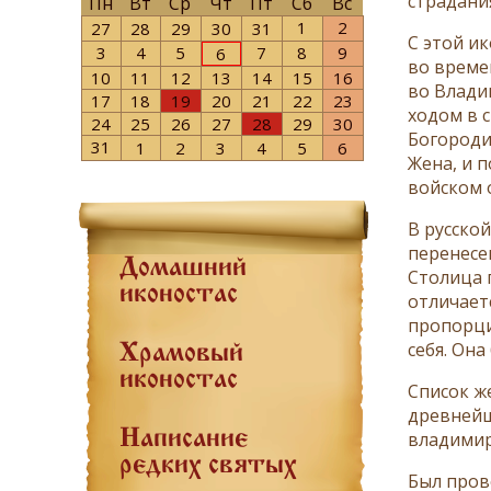
страдани
Пн
Вт
Ср
Чт
Пт
Сб
Вс
1
2
27
28
29
30
31
С этой и
3
4
5
7
8
9
6
во време
10
11
12
13
14
15
16
во Влади
17
18
19
20
21
22
23
ходом в 
24
25
26
27
28
29
30
Богородиц
31
1
2
3
4
5
6
Жена, и 
войском 
В русско
перенесе
Домашний
Столица 
иконостас
отличает
пропорци
себя. Она
Храмовый
иконостас
Список ж
древнейш
Написание
владимир
редких святых
Был пров