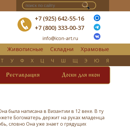
+7 (925) 642-55-16
+7 (800) 333-00-37
info@icon-art.ru
Живописные
Складни
Храмовые
▼
Т
У
Ф
Х
Ц
Ч
Ш
Щ
Э
Ю
Я
Реставрация
Доски для икон
а была написана в Византии в 12 веке. В ту
сюжете Богоматерь держит на руках младенца
рбь, словно Она уже знает о грядущих