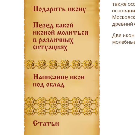
также ос
Подарить икону
основани
Московск
древний 
Перед какой
иконой молиться
Две икон
в различных
молебные
ситуациях
Написание икон
под оклад
Статьи