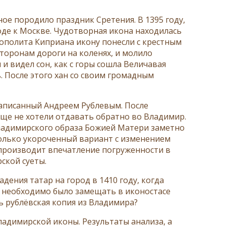
ное породило праздник Сретения. В 1395 году,
оде к Москве. Чудотворная икона находилась
ополита Киприана икону понесли с крестным
сторонам дороги на коленях, и молило
 и видел сон, как с горы сошла Величавая
ь. После этого хан со своим громадным
написанный Андреем Рублевым. После
бще не хотели отдавать обратно во Владимир.
Владимирского образа Божией Матери заметно
колько укороченный вариант с изменением
о производит впечатление погруженности в
ской суеты.
дения татар на город в 1410 году, когда
 необходимо было замещать в иконостасе
ь рублёвская копия из Владимира?
ладимирской иконы. Результаты анализа, а