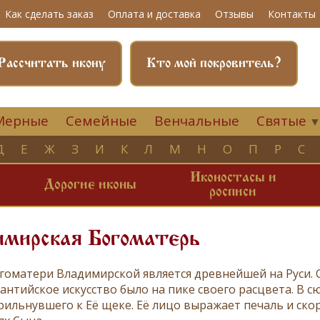
Как сделать заказ
Оплата и доставка
Отзывы
Контакты
Рассчитать икону
Кто мой покровитель?
Мерные
Семейные
Венчальные
Святые
Д
Е
Ж
З
И
К
Л
М
Н
О
П
Р
С
Иконостасы и
и
Дорогие иконы
росписи
имирская Богоматерь
гоматери Владимирской является древнейшей на Руси. Он
зантийское искусство было на пике своего расцвета. В 
прильнувшего к Её щеке. Её лицо выражает печаль и ско