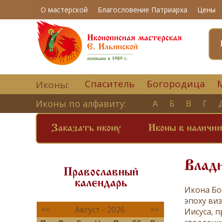
О мастерской
Благословение Патриарха
Цены
Спаситель
Богородица
Иконы:
Иконы по алфавиту:
А
Б
В
Г
Заказать икону
Иконы в наличи
Влад
Православный
календарь
Икона Бо
эпоху ви
<<
Август - 2026
>>
Иисуса, 